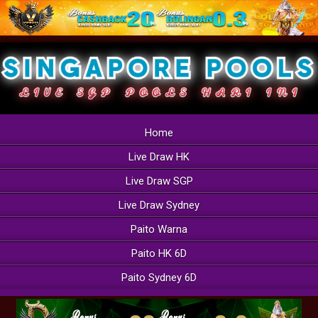
Home
Live Draw HK
Live Draw SGP
Live Draw Sydney
Paito Warna
Paito HK 6D
Paito Sydney 6D