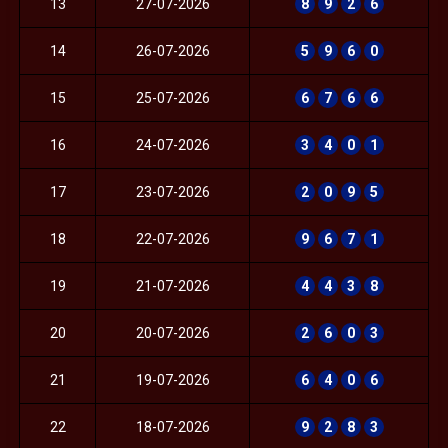
13
27-07-2026
8
9
2
6
14
26-07-2026
5
9
6
0
15
25-07-2026
6
7
6
6
16
24-07-2026
3
4
0
1
17
23-07-2026
2
0
9
5
18
22-07-2026
9
6
7
1
19
21-07-2026
4
4
3
8
20
20-07-2026
2
6
0
3
21
19-07-2026
6
4
0
6
22
18-07-2026
9
2
8
3