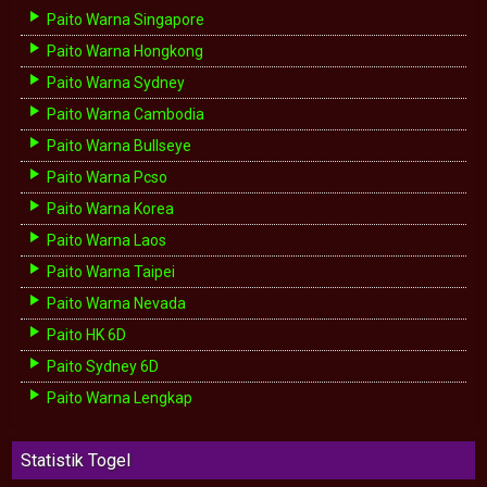
Paito Warna Singapore
Paito Warna Hongkong
Paito Warna Sydney
Paito Warna Cambodia
Paito Warna Bullseye
Paito Warna Pcso
Paito Warna Korea
Paito Warna Laos
Paito Warna Taipei
Paito Warna Nevada
Paito HK 6D
Paito Sydney 6D
Paito Warna Lengkap
Statistik Togel