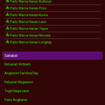
Paito Warna Harian Bullseye
Paito Warna Harian Pcso
Paito Warna Harian Korea
Paito Warna Harian Laos
Paito Warna Harian Taipei
Paito Warna Harian Nevada
Paito Warna Harian Lengkap
Sahabat
Keluaran Virdsam
Angkanet Carolina Day
Keluaran Nagasaon
Togel Naga saon
Paito Angkanet