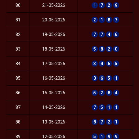
80
21-05-2026
1
7
2
9
81
20-05-2026
2
1
8
7
82
19-05-2026
7
7
4
6
83
18-05-2026
5
8
2
0
84
17-05-2026
3
4
6
5
85
16-05-2026
0
6
5
1
86
15-05-2026
5
2
8
4
87
14-05-2026
7
5
1
1
88
13-05-2026
8
7
2
1
89
12-05-2026
5
1
9
9