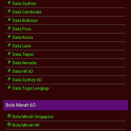
Data Sydney
Data Cambodia
Data Bullseye
Data Pcso
Data Korea
Data Laos
Data Taipei
Data Nevada
Data HK 6D
Data Sydney 6D
Data Togel Lengkap
Bola Merah 6D
Bola Merah Singapore
Bola Merah HK