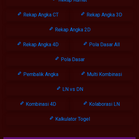
Rekap Angka CT
Rekap Angka 3D
Rekap Angka 2D
Rekap Angka 4D
Pola Dasar All
Pola Dasar
Pembalik Angka
Multi Kombinasi
LN vs DN
Kombinasi 4D
Kolaborasi LN
Kalkulator Togel