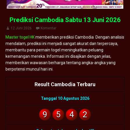
Prediksi Cambodia Sabtu 13 Juni 2026
12 Juni 2026
Komentar
Master togel HK
memberikan prediksi Cambodia Dengan analisis
mendalam, prediksi ini menjadi sangat akurat dan terpercaya,
membantu para pemain togel meningkatkan peluang
kemenangan mereka. Informasi ini disajikan dengan jelas,
memberikan wawasan berharga tentang angka-angka yang
berpotensi muncul hari ini.
Result Cambodia Terbaru
Tanggal 10 Agustus 2026
9
5
4
2