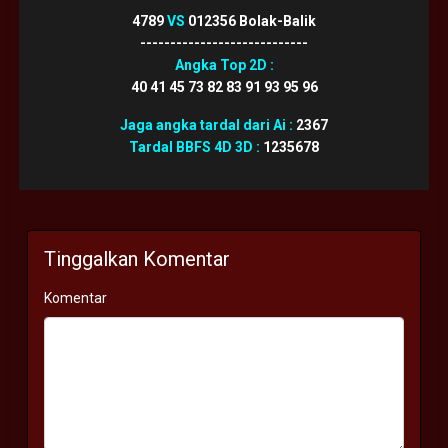
4789
VS
012356 Bolak-Balik
----------------------------
Angka Top 2D :
40 41 45 73 82 83 91 93 95 96
Jaga angka tardal dari Ai :
2367
Tardal BBFS 4D 3D :
1235678
Tinggalkan Komentar
Komentar