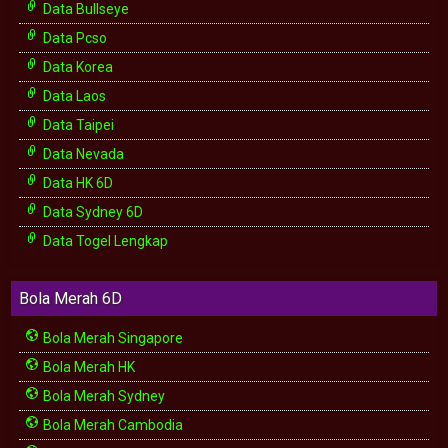
Data Bullseye
Data Pcso
Data Korea
Data Laos
Data Taipei
Data Nevada
Data HK 6D
Data Sydney 6D
Data Togel Lengkap
Bola Merah 6D
Bola Merah Singapore
Bola Merah HK
Bola Merah Sydney
Bola Merah Cambodia