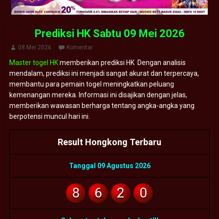
Prediksi HK Sabtu 09 Mei 2026
08 Mei 2026
Komentar
Master togel HK
memberikan prediksi HK Dengan analisis
mendalam, prediksi ini menjadi sangat akurat dan terpercaya,
membantu para pemain togel meningkatkan peluang
kemenangan mereka. Informasi ini disajikan dengan jelas,
memberikan wawasan berharga tentang angka-angka yang
berpotensi muncul hari ini.
Result Hongkong Terbaru
Tanggal 09 Agustus 2026
8
6
2
0