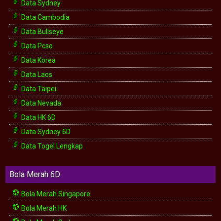
Data Sydney
Data Cambodia
Data Bullseye
Data Pcso
Data Korea
Data Laos
Data Taipei
Data Nevada
Data HK 6D
Data Sydney 6D
Data Togel Lengkap
Bola Merah 6D
Bola Merah Singapore
Bola Merah HK