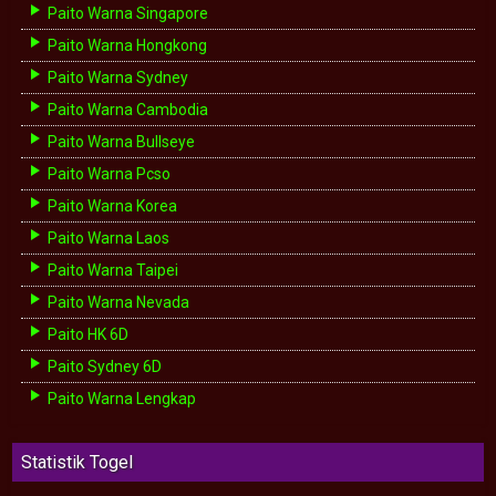
Paito Warna Singapore
Paito Warna Hongkong
Paito Warna Sydney
Paito Warna Cambodia
Paito Warna Bullseye
Paito Warna Pcso
Paito Warna Korea
Paito Warna Laos
Paito Warna Taipei
Paito Warna Nevada
Paito HK 6D
Paito Sydney 6D
Paito Warna Lengkap
Statistik Togel