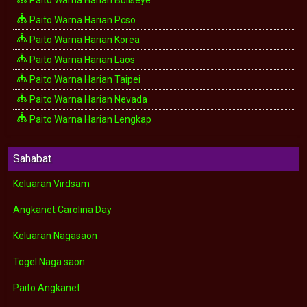
Paito Warna Harian Bullseye
Paito Warna Harian Pcso
Paito Warna Harian Korea
Paito Warna Harian Laos
Paito Warna Harian Taipei
Paito Warna Harian Nevada
Paito Warna Harian Lengkap
Sahabat
Keluaran Virdsam
Angkanet Carolina Day
Keluaran Nagasaon
Togel Naga saon
Paito Angkanet