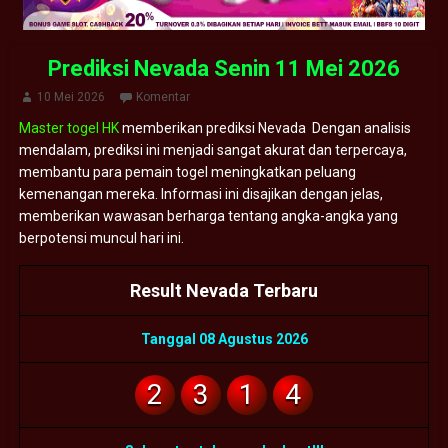
Prediksi Nevada Senin 11 Mei 2026
10 Mei 2026
Komentar
Master togel HK
memberikan prediksi Nevada Dengan analisis
mendalam, prediksi ini menjadi sangat akurat dan terpercaya,
membantu para pemain togel meningkatkan peluang
kemenangan mereka. Informasi ini disajikan dengan jelas,
memberikan wawasan berharga tentang angka-angka yang
berpotensi muncul hari ini.
Result Nevada Terbaru
Tanggal 08 Agustus 2026
2
3
1
4