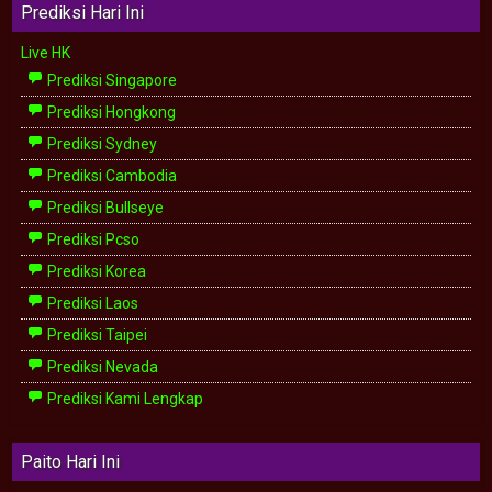
Prediksi Hari Ini
Live HK
Prediksi Singapore
Prediksi Hongkong
Prediksi Sydney
Prediksi Cambodia
Prediksi Bullseye
Prediksi Pcso
Prediksi Korea
Prediksi Laos
Prediksi Taipei
Prediksi Nevada
Prediksi Kami Lengkap
Paito Hari Ini