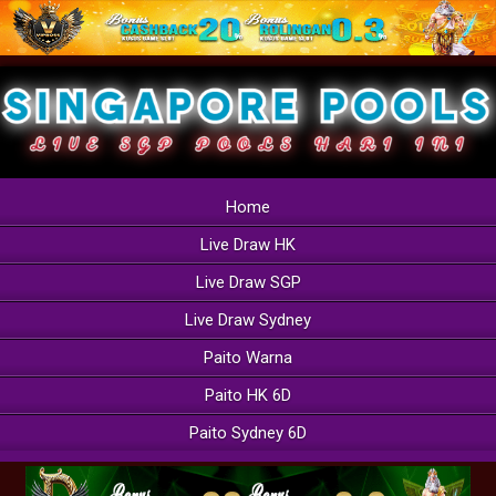
Home
Live Draw HK
Live Draw SGP
Live Draw Sydney
Paito Warna
Paito HK 6D
Paito Sydney 6D