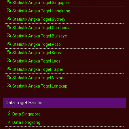
Statistik Angka Togel Singapore
Statistik Angka Togel Hongkong
Statistik Angka Togel Sydney
Statistik Angka Togel Cambodia
Statistik Angka Togel Bullseye
Statistik Angka Togel Pcso
Statistik Angka Togel Korea
Statistik Angka Togel Laos
Statistik Angka Togel Taipei
Statistik Angka Togel Nevada
Statistik Angka Togel Lengkap
Data Togel Hari Ini
Data Singapore
Data Hongkong