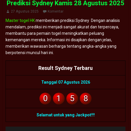
Prediksi Sydney Kamis 28 Agustus 2025
27 Agustus 2025
Komentar
Master togel HK
memberikan prediksi Sydney Dengan analisis
mendalam, prediksi ini menjadi sangat akurat dan terpercaya,
membantu para pemain togel meningkatkan peluang
kemenangan mereka. Informasi ini disajikan dengan jelas,
memberikan wawasan berharga tentang angka-angka yang
berpotensi muncul hari ini.
Result Sydney Terbaru
Tanggal 07 Agustus 2026
0
1
5
8
Selamat untuk yang Jackpot!!!