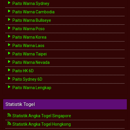
Paito Warna Sydney
Paito Warna Cambodia
Paito Warna Bullseye
Paito Warna Pcso
Paito Warna Korea
Paito Warna Laos
Paito Warna Taipei
Paito Warna Nevada
Paito HK 6D
Paito Sydney 6D
Paito Warna Lengkap
Statistik Togel
Statistik Angka Togel Singapore
Statistik Angka Togel Hongkong