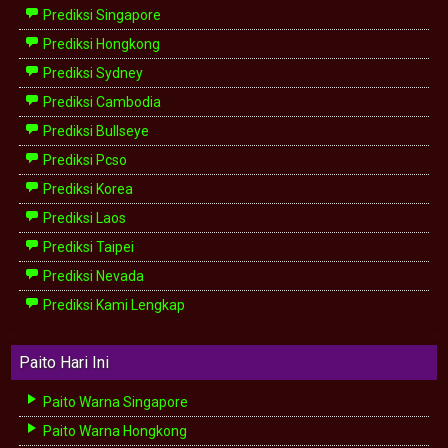
Prediksi Singapore
Prediksi Hongkong
Prediksi Sydney
Prediksi Cambodia
Prediksi Bullseye
Prediksi Pcso
Prediksi Korea
Prediksi Laos
Prediksi Taipei
Prediksi Nevada
Prediksi Kami Lengkap
Paito Hari Ini
Paito Warna Singapore
Paito Warna Hongkong