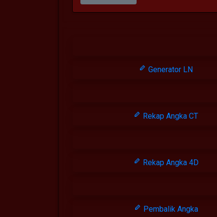
Generator LN
Rekap Angka CT
Rekap Angka 4D
Pembalik Angka