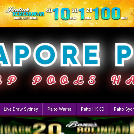
Live Draw Sydney
Paito Warna
Paito HK 6D
Paito Syd