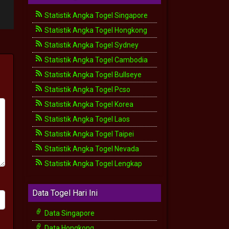
Statistik Angka Togel Singapore
Statistik Angka Togel Hongkong
Statistik Angka Togel Sydney
Statistik Angka Togel Cambodia
Statistik Angka Togel Bullseye
Statistik Angka Togel Pcso
Statistik Angka Togel Korea
Statistik Angka Togel Laos
Statistik Angka Togel Taipei
Statistik Angka Togel Nevada
Statistik Angka Togel Lengkap
Data Togel Hari Ini
Data Singapore
Data Hongkong