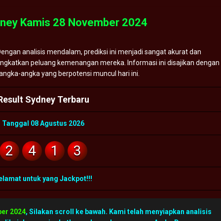
dney Kamis 28 November 2024
ngan analisis mendalam, prediksi ini menjadi sangat akurat dan
ngkatkan peluang kemenangan mereka. Informasi ini disajikan dengan
ngka-angka yang berpotensi muncul hari ini.
Result Sydney Terbaru
Tanggal 08 Agustus 2026
2
4
1
3
elamat untuk yang Jackpot!!!
ber 2024
,
Silakan scroll ke bawah. Kami telah menyiapkan analisis