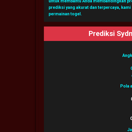
untuk membantu Anda membandingkan pre
prediksi yang akurat dan terpercaya, kam
permainan togel.
Prediksi Syd
Angk
Pola 
Ja