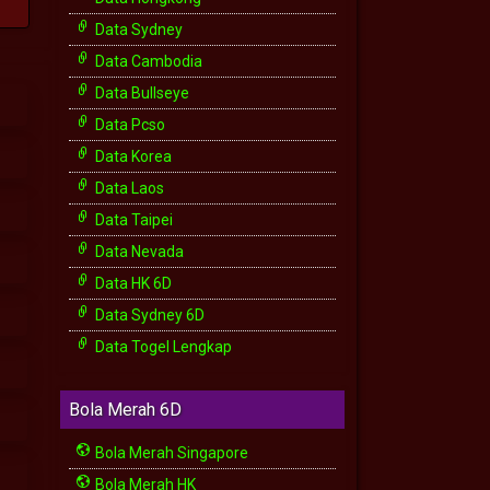
Data Sydney
Data Cambodia
Data Bullseye
Data Pcso
Data Korea
Data Laos
Data Taipei
Data Nevada
Data HK 6D
Data Sydney 6D
Data Togel Lengkap
Bola Merah 6D
Bola Merah Singapore
Bola Merah HK