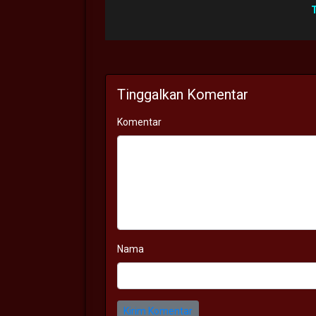
T
Tinggalkan Komentar
Komentar
Nama
Kirim Komentar