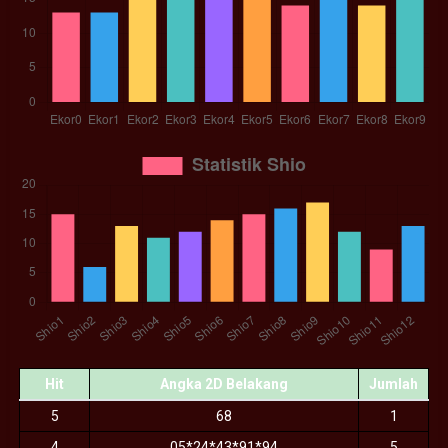
Hit
Angka 2D Belakang
Jumlah
5
68
1
4
05*24*43*91*94
5