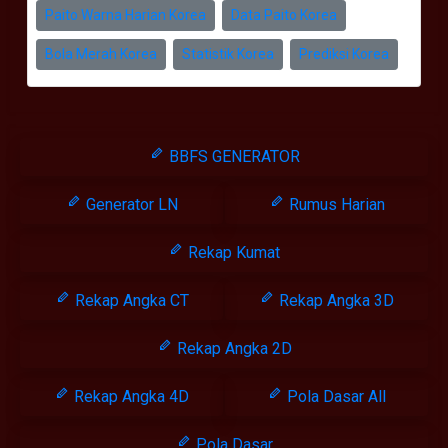
Paito Warna Harian Korea
Data Paito Korea
Bola Merah Korea
Statistik Korea
Prediksi Korea
BBFS GENERATOR
Generator LN
Rumus Harian
Rekap Kumat
Rekap Angka CT
Rekap Angka 3D
Rekap Angka 2D
Rekap Angka 4D
Pola Dasar All
Pola Dasar