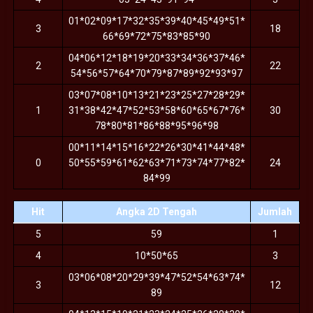
01*02*09*17*32*35*39*40*45*49*51*
3
18
66*69*72*75*83*85*90
04*06*12*18*19*20*33*34*36*37*46*
2
22
54*56*57*64*70*79*87*89*92*93*97
03*07*08*10*13*21*23*25*27*28*29*
1
31*38*42*47*52*53*58*60*65*67*76*
30
78*80*81*86*88*95*96*98
00*11*14*15*16*22*26*30*41*44*48*
0
50*55*59*61*62*63*71*73*74*77*82*
24
84*99
Hit
Angka 2D Tengah
Jumlah
5
59
1
4
10*50*65
3
03*06*08*20*29*39*47*52*54*63*74*
3
12
89