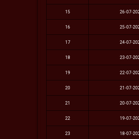
15
26-07-20
16
25-07-20
17
24-07-20
18
23-07-20
19
22-07-20
20
21-07-20
21
20-07-20
22
19-07-20
23
18-07-20