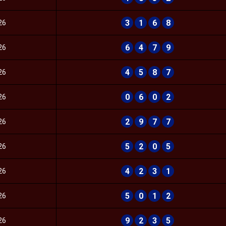
3
1
6
8
26
6
4
7
9
26
4
5
8
7
26
0
6
0
2
26
2
9
7
7
26
5
2
0
5
26
4
2
3
1
26
5
0
1
2
26
9
2
3
5
26