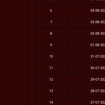
6
04-08-20
7
03-08-20
8
02-08-20
9
01-08-20
10
31-07-20
11
30-07-20
12
29-07-20
13
28-07-20
14
27-07-20