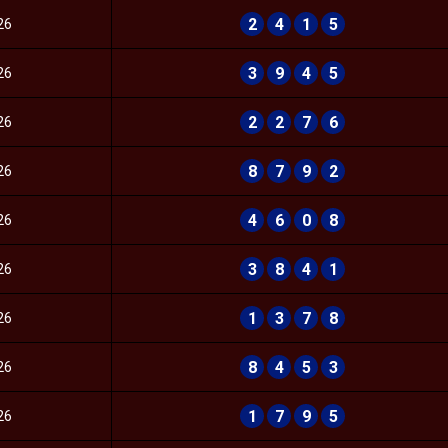
2
4
1
5
26
3
9
4
5
26
2
2
7
6
26
8
7
9
2
26
4
6
0
8
26
3
8
4
1
26
1
3
7
8
26
8
4
5
3
26
1
7
9
5
26