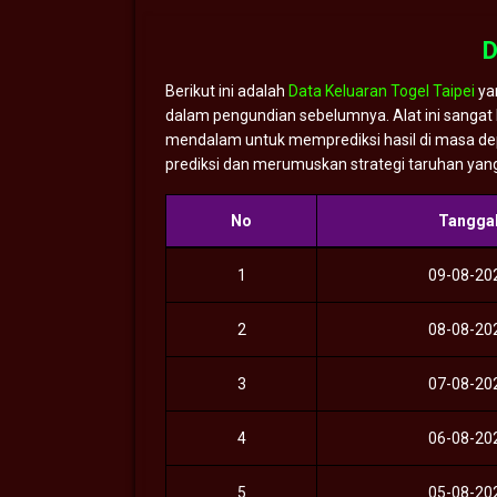
D
Berikut ini adalah
Data Keluaran Togel Taipei
ya
dalam pengundian sebelumnya. Alat ini sangat 
mendalam untuk memprediksi hasil di masa de
prediksi dan merumuskan strategi taruhan yang 
No
Tangga
1
09-08-20
2
08-08-20
3
07-08-20
4
06-08-20
5
05-08-20