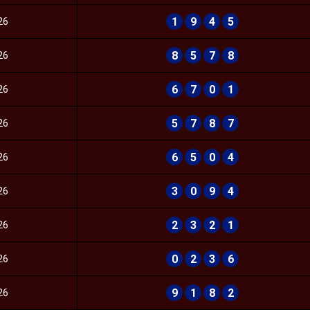
1
9
4
5
26
8
5
7
8
26
6
7
0
1
26
5
7
8
7
26
6
5
0
4
26
3
0
9
4
26
2
3
2
1
26
0
2
3
6
26
9
1
8
2
26