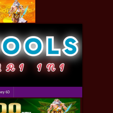
ney 6D