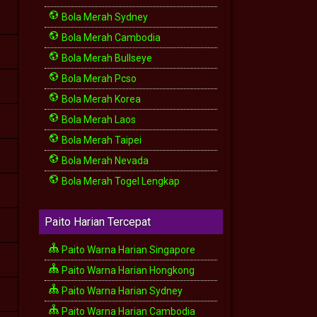
Bola Merah Sydney
Bola Merah Cambodia
Bola Merah Bullseye
Bola Merah Pcso
Bola Merah Korea
Bola Merah Laos
Bola Merah Taipei
Bola Merah Nevada
Bola Merah Togel Lengkap
Paito Harian Tercepat
Paito Warna Harian Singapore
Paito Warna Harian Hongkong
Paito Warna Harian Sydney
Paito Warna Harian Cambodia