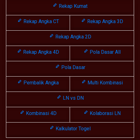
Rekap Kumat
Rekap Angka CT
Rekap Angka 3D
Rekap Angka 2D
Rekap Angka 4D
Pola Dasar All
Pola Dasar
Pembalik Angka
Multi Kombinasi
LN vs DN
Kombinasi 4D
Kolaborasi LN
Kalkulator Togel