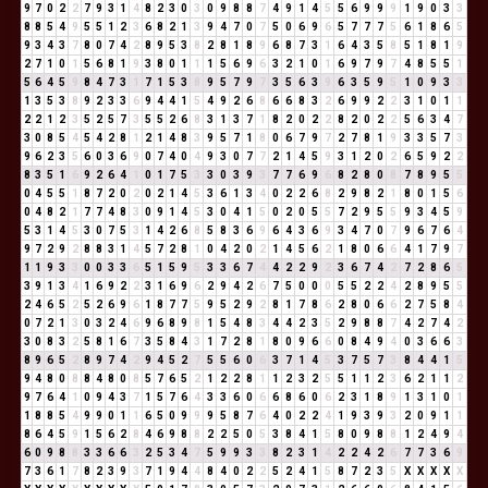
9
7
0
2
2
7
9
3
1
4
8
2
3
0
3
0
9
8
8
7
4
9
1
4
5
5
6
9
9
9
1
9
0
3
3
8
8
5
4
9
5
5
1
2
3
6
8
2
1
3
9
4
7
0
7
5
0
6
9
6
5
7
7
7
5
6
1
8
6
5
9
3
4
3
7
8
0
7
4
2
8
9
5
3
8
2
8
1
8
9
6
8
7
3
1
6
4
3
5
8
5
1
8
1
9
2
7
1
0
1
5
6
8
1
9
3
8
0
1
1
1
5
6
9
6
3
2
1
0
1
6
9
7
9
7
4
8
5
5
1
5
6
4
5
9
8
4
7
3
1
7
1
5
3
8
9
5
7
9
7
3
5
6
3
9
6
3
5
9
5
1
0
9
3
3
1
3
5
3
8
9
2
3
3
6
9
4
4
1
5
4
9
2
6
8
6
6
8
3
2
6
9
9
2
2
3
1
0
1
1
2
2
1
2
3
5
2
5
7
3
5
5
2
6
8
3
1
3
7
1
8
2
0
2
2
8
2
0
2
2
5
6
3
4
7
3
0
8
5
4
5
4
2
8
1
2
1
4
8
3
9
5
7
1
8
0
6
7
9
7
2
7
8
1
9
3
3
5
7
3
9
6
2
3
5
6
0
3
6
9
0
7
4
0
4
9
3
0
7
7
2
1
4
5
9
3
1
2
0
2
6
5
9
2
2
8
3
5
1
6
9
2
6
4
1
0
1
7
5
3
3
0
3
9
3
7
7
6
9
6
8
2
8
0
8
7
8
9
5
5
0
4
5
5
1
8
7
2
0
2
0
2
1
4
5
3
6
1
3
4
0
2
2
6
8
2
9
8
2
1
8
0
1
5
6
0
4
8
2
1
7
7
4
8
3
0
9
1
4
5
3
0
4
1
5
0
2
0
5
5
7
2
9
5
5
9
3
4
5
9
5
3
1
4
5
3
0
7
5
3
1
4
2
6
8
5
8
3
6
9
6
4
3
6
9
3
4
7
0
7
9
6
7
6
4
9
7
2
9
2
8
8
3
1
4
5
7
2
8
1
0
4
2
0
2
1
4
5
6
2
1
8
0
6
6
4
1
7
9
7
1
1
9
3
3
0
0
3
3
6
5
1
5
9
5
3
3
6
7
4
4
2
2
9
2
3
6
7
4
2
7
2
8
6
5
3
9
1
3
4
1
6
9
2
2
3
1
6
9
6
2
9
4
2
6
7
5
0
0
0
5
5
2
2
4
2
8
9
5
5
2
4
6
5
2
5
2
6
9
6
1
8
7
7
5
9
5
2
9
2
8
1
7
8
6
2
8
0
6
6
2
7
5
8
4
0
7
2
1
3
0
3
2
4
6
9
6
8
9
8
1
5
4
8
3
4
4
2
3
5
2
9
8
8
7
4
2
7
4
2
3
0
8
3
2
5
8
1
6
7
3
5
8
4
3
1
7
2
8
1
8
0
9
6
6
0
8
4
9
4
0
3
6
6
3
8
9
6
5
2
8
9
7
4
2
9
4
5
2
7
5
5
6
0
6
3
7
1
4
5
3
7
5
7
3
8
4
4
1
5
9
4
8
0
8
8
4
8
0
8
5
7
6
5
2
1
2
2
8
1
1
2
3
2
5
5
1
1
2
3
6
2
1
1
2
9
7
6
4
1
0
9
4
3
7
1
5
7
6
4
3
3
6
0
6
6
8
6
0
6
2
3
1
8
9
1
3
1
0
1
1
8
8
5
4
9
9
0
1
1
6
5
0
9
9
9
5
8
7
6
4
0
2
2
4
1
9
3
9
3
2
0
9
1
1
8
6
4
5
9
1
5
6
2
8
4
6
9
8
8
2
2
5
0
5
3
8
4
1
5
8
0
9
8
8
1
2
4
9
4
6
0
9
8
8
3
3
6
6
3
2
5
3
4
7
5
9
9
3
3
8
2
3
1
4
2
2
4
2
6
7
7
3
6
9
7
3
6
1
7
8
2
3
9
3
7
1
9
4
4
8
4
0
2
2
5
2
4
1
5
8
7
2
3
5
X
X
X
X
X