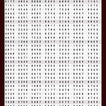
5
1
7
7
5
4
8
3
4
7
X
X
X
X
X
5
4
0
3
3
6
8
0
5
5
4
5
8
4
3
1
1
4
1
5
7
1
5
1
6
4
6
7
9
7
0
3
0
6
6
9
2
3
1
4
3
6
9
7
7
3
5
4
0
4
1
5
7
5
3
0
2
7
0
7
4
5
4
0
4
2
5
1
7
8
7
5
4
7
2
7
3
2
8
1
4
9
4
9
4
8
0
6
4
1
6
4
6
2
8
7
5
0
7
7
6
0
8
5
4
6
7
9
6
6
4
0
0
2
2
4
9
5
7
3
7
6
3
3
6
3
9
8
0
8
5
2
9
1
1
4
6
8
1
9
3
0
1
4
5
3
1
1
6
7
9
3
9
0
9
8
3
4
6
1
4
8
3
1
4
6
3
3
9
3
1
9
1
7
8
8
6
1
9
1
2
1
6
4
1
5
6
9
0
9
0
8
4
3
7
2
1
6
6
3
7
0
0
3
3
9
6
5
3
8
2
8
1
7
8
5
6
0
3
3
0
6
5
3
8
9
7
6
7
4
7
0
3
6
9
2
2
4
2
6
2
5
2
1
3
0
7
8
6
5
9
5
8
9
8
0
5
3
8
2
4
0
9
2
2
6
0
5
5
1
6
9
3
5
8
8
7
3
6
9
8
2
5
4
9
9
2
7
6
4
4
9
9
5
5
7
9
5
2
7
6
6
7
4
2
1
7
5
0
5
7
3
2
2
4
6
8
0
8
8
8
5
3
7
1
9
0
4
6
1
1
9
1
6
7
3
5
0
5
5
1
2
6
6
3
5
2
5
2
7
5
5
1
7
8
7
1
0
2
2
4
4
2
6
8
8
6
0
5
5
5
9
3
0
3
3
8
7
3
1
0
2
6
3
9
3
6
8
8
7
3
2
6
2
8
1
5
3
0
3
0
6
0
6
6
0
8
7
1
8
3
4
8
7
6
8
9
9
8
8
2
8
8
0
8
2
9
2
4
6
6
4
8
2
1
1
4
8
0
8
8
2
8
8
7
3
2
9
1
1
2
4
9
0
9
7
5
1
9
1
7
2
0
0
0
8
4
1
9
1
5
9
7
0
7
9
4
9
6
6
5
0
7
1
8
4
4
9
1
1
5
5
5
4
9
6
5
9
4
4
4
6
7
3
1
7
0
2
6
8
8
1
3
5
8
5
6
4
9
4
1
0
5
6
2
4
2
4
2
6
0
5
5
7
3
2
3
6
9
6
9
5
0
5
5
4
4
6
2
8
9
5
7
6
4
8
3
0
8
8
0
2
5
0
5
0
0
3
1
4
5
9
9
8
8
2
1
6
0
6
6
8
3
2
5
4
9
9
7
7
2
9
7
0
7
5
2
4
3
7
4
3
9
1
1
0
7
9
6
6
0
4
6
9
6
5
0
5
3
8
6
2
6
9
6
6
6
1
6
7
8
0
6
0
6
8
5
2
2
4
8
0
6
7
4
5
4
9
6
6
7
5
8
2
1
2
6
1
5
6
9
0
7
7
5
7
5
6
6
3
9
6
3
2
5
3
5
5
6
2
2
0
6
3
9
6
5
5
9
5
5
2
9
5
5
2
8
7
8
6
0
3
4
1
5
4
6
6
5
2
9
2
4
9
4
8
6
5
7
3
4
3
4
6
1
1
2
8
2
1
1
0
8
4
3
2
3
7
3
1
4
4
3
7
1
9
0
6
5
2
6
7
6
4
1
0
1
9
1
1
3
4
1
8
9
9
6
1
7
8
5
1
7
7
5
5
4
7
8
6
7
1
1
7
8
9
4
7
3
1
5
7
2
9
2
3
1
3
1
4
1
6
7
1
8
0
1
3
5
8
0
6
7
1
8
2
4
5
8
4
8
9
4
7
2
2
6
2
4
6
4
8
7
1
8
8
9
8
7
6
3
3
8
0
8
6
9
9
6
6
1
7
8
3
2
4
7
4
2
6
7
2
2
8
1
5
7
5
9
5
5
6
8
7
6
8
0
1
5
6
3
5
7
9
7
6
7
6
2
8
2
4
9
0
9