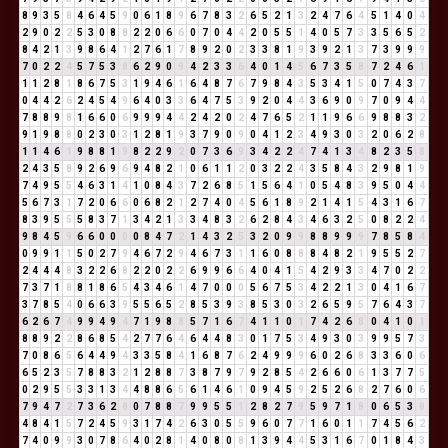
8
9
3
5
8
4
6
4
5
9
0
6
1
8
9
6
7
8
3
2
6
5
2
1
3
2
4
7
6
4
5
1
4
0
4
2
9
0
2
2
5
3
0
8
8
2
2
0
6
6
0
7
0
4
4
2
0
5
5
1
4
0
5
7
3
3
5
6
5
2
8
4
2
1
3
9
8
6
4
1
2
7
6
1
7
8
9
2
0
2
3
3
8
1
9
3
9
2
1
3
7
3
9
9
9
7
0
2
2
4
5
7
5
3
8
6
2
9
0
9
4
2
3
3
6
4
0
1
4
5
6
7
3
5
8
7
2
4
6
1
1
1
2
8
1
8
6
7
5
3
1
9
4
6
1
6
4
8
7
6
7
9
8
4
3
5
3
4
1
5
0
7
4
3
7
0
4
4
2
6
2
4
5
4
9
6
4
0
3
3
6
4
7
5
3
9
2
0
4
4
3
6
9
0
9
7
0
9
4
4
7
8
8
9
8
1
6
6
0
6
9
9
9
4
4
2
4
2
0
2
4
7
6
5
2
1
1
9
6
6
9
8
8
3
2
9
1
9
8
8
0
2
3
0
3
1
2
8
1
9
3
7
9
0
9
0
4
1
2
3
4
9
3
0
3
2
0
6
2
8
1
1
4
6
1
9
8
8
1
9
8
2
2
9
2
0
7
3
6
9
3
4
2
2
4
7
4
1
3
4
8
2
3
5
8
2
4
3
5
8
9
2
6
9
6
9
4
8
2
1
0
6
1
1
2
0
3
2
2
4
3
5
8
4
3
2
9
8
1
9
7
4
9
5
5
4
6
3
1
4
1
0
8
4
3
7
2
6
8
5
1
5
6
4
1
0
5
4
8
3
9
5
0
4
4
5
6
7
3
1
7
2
0
6
6
0
6
8
2
1
2
7
4
0
4
5
6
1
8
9
2
1
4
1
5
4
3
1
6
7
8
3
9
5
5
5
8
3
7
1
3
4
2
1
3
3
4
8
3
2
6
2
8
4
3
4
6
3
2
5
0
8
2
2
4
9
8
4
5
9
6
6
0
0
0
0
8
4
7
2
1
4
3
2
5
3
2
0
9
9
8
8
9
9
9
7
8
5
8
4
0
9
9
1
1
5
0
2
7
9
4
6
7
2
9
4
6
7
3
1
1
6
0
8
8
8
4
8
2
1
9
5
5
2
7
2
4
4
4
8
3
2
2
6
8
2
2
0
2
2
6
9
9
6
6
4
0
4
1
5
4
2
9
3
3
4
7
0
2
2
7
3
7
1
8
8
1
8
6
5
4
3
4
6
1
4
7
0
0
0
5
6
7
5
3
4
2
2
1
3
0
4
1
6
7
3
7
8
5
4
0
6
6
3
9
5
5
6
5
2
8
5
3
9
3
8
5
3
0
3
2
6
5
9
5
7
6
4
3
7
6
2
6
7
4
9
9
4
9
4
7
1
9
8
8
5
7
1
6
7
4
1
1
0
1
7
4
2
6
8
0
4
1
0
1
8
8
9
2
2
8
6
8
5
4
2
7
7
6
4
6
4
4
8
3
0
1
7
5
3
4
9
3
0
3
9
9
5
7
3
7
0
8
6
5
6
4
4
9
4
3
3
5
8
4
1
6
8
7
6
2
4
9
9
9
6
0
2
6
8
3
3
6
0
6
6
5
2
3
5
7
8
8
3
2
1
2
8
8
7
3
8
7
9
7
9
2
8
5
4
2
6
6
0
6
1
3
7
7
5
0
2
9
5
5
3
3
1
3
4
4
8
8
6
5
6
1
4
6
1
0
9
4
5
9
2
5
2
6
8
2
7
6
0
6
7
9
4
7
2
7
3
6
2
8
0
7
8
8
7
9
9
5
5
1
2
8
2
7
9
5
9
7
1
8
0
6
5
3
8
4
8
4
1
5
7
2
4
5
9
3
1
7
4
2
6
3
0
5
5
9
6
0
7
7
1
6
0
1
1
7
4
5
6
2
7
4
0
9
9
3
0
7
8
6
4
0
2
8
1
4
0
8
0
8
1
3
9
4
4
5
3
1
6
7
0
1
8
4
3