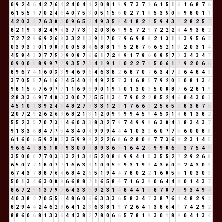
0
9
2
4
6
4
2
7
6
4
2
4
0
4
4
2
0
8
1
9
9
7
3
7
1
6
1
5
1
6
1
6
8
7
6
6
1
5
5
1
7
0
2
4
6
4
0
7
5
3
0
5
1
5
6
0
2
7
1
8
5
3
5
0
5
9
8
0
1
1
4
2
0
3
3
7
6
3
0
3
0
9
6
5
2
4
9
3
5
8
4
1
8
2
1
5
9
4
3
7
2
8
2
5
7
8
2
1
9
1
8
2
4
9
4
3
7
7
3
1
2
0
3
6
9
9
5
7
2
9
7
2
2
2
4
4
9
3
8
2
7
2
7
2
9
6
9
2
6
8
3
3
2
1
3
9
1
7
0
7
9
6
9
8
8
2
1
3
1
4
3
9
5
6
2
0
3
9
3
3
0
1
9
8
8
0
0
5
8
4
6
8
8
1
9
5
2
8
7
6
6
5
2
1
3
2
0
3
1
4
4
5
8
4
3
3
7
7
5
3
9
0
8
7
6
6
1
7
2
9
9
1
7
8
6
0
8
5
7
3
3
4
3
4
7
0
9
0
0
0
8
9
9
7
7
9
3
5
7
3
4
1
9
1
1
0
2
2
7
9
5
0
6
1
7
9
2
0
6
6
8
9
6
7
4
1
6
0
3
3
9
4
6
9
6
4
6
3
8
2
6
8
7
0
7
6
3
4
7
2
6
4
8
4
3
3
7
0
5
5
7
6
1
6
7
4
5
4
0
4
4
9
2
5
7
3
1
6
8
5
7
9
2
0
2
0
8
1
3
4
9
8
1
5
6
7
6
9
7
7
1
1
6
9
6
9
0
1
9
1
0
1
3
0
3
5
0
8
8
7
6
2
8
1
9
2
8
3
3
6
9
7
4
8
3
3
0
0
7
7
5
5
1
3
4
7
9
0
2
2
8
5
2
4
6
8
4
3
0
3
4
5
1
0
1
3
9
2
4
6
4
8
2
7
9
3
3
1
2
3
1
7
6
6
3
2
5
6
5
2
8
3
8
7
6
2
0
7
2
9
2
6
2
6
8
6
8
2
1
3
1
2
0
9
9
9
9
4
5
9
4
5
3
1
4
8
1
3
8
2
5
5
2
3
5
7
0
7
3
1
4
6
0
3
3
8
3
2
7
9
7
4
9
9
9
6
3
8
4
3
8
3
4
3
7
9
1
3
3
6
8
4
7
7
5
4
3
4
0
4
9
9
9
4
4
4
1
0
3
3
6
0
7
7
5
6
0
0
8
8
6
1
6
0
6
5
9
2
0
2
3
5
9
9
9
2
2
2
6
8
6
2
8
0
8
7
7
3
6
9
2
3
1
4
5
9
6
6
4
1
8
5
1
8
9
9
3
0
0
0
8
9
3
6
9
1
6
4
2
6
9
9
8
6
5
3
7
5
4
9
3
5
0
0
0
7
7
0
3
3
3
2
1
3
4
5
2
0
8
8
9
9
4
1
5
3
5
5
2
7
2
9
2
6
8
6
5
0
7
7
1
8
0
7
7
1
6
6
3
9
1
0
9
5
5
9
3
1
9
1
4
3
6
0
6
2
4
3
0
3
6
7
4
3
7
8
8
7
6
4
6
8
4
2
6
5
1
9
4
4
7
8
0
2
2
1
6
0
5
5
1
0
3
0
3
5
0
1
3
4
6
3
0
8
8
6
6
8
8
7
1
6
5
8
4
7
1
6
3
9
0
6
4
4
8
0
1
4
3
7
8
6
7
2
9
1
3
7
9
7
6
4
3
3
6
9
2
3
1
4
8
4
4
1
5
8
7
8
7
6
9
3
4
9
4
4
0
3
8
2
7
0
5
5
1
4
8
6
0
6
6
3
3
3
6
5
8
3
4
7
3
8
7
6
4
4
8
2
9
2
8
2
9
4
4
2
4
6
2
8
6
4
1
2
3
6
3
8
1
9
7
2
6
4
1
3
8
6
4
1
7
4
2
9
2
8
8
6
0
6
8
1
3
3
6
4
4
3
8
2
7
8
0
6
6
5
7
8
1
9
3
0
1
8
9
0
4
1
3
4