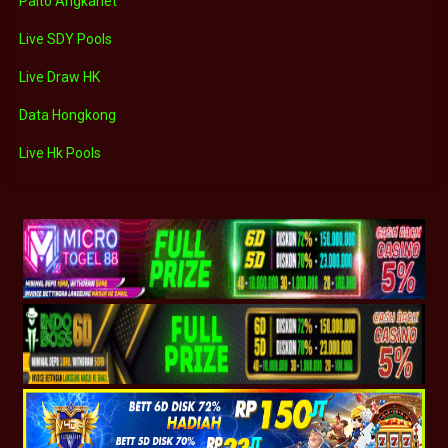
Paito Angkanet
Live SDY Pools
Live Draw HK
Data Hongkong
Live Hk Pools