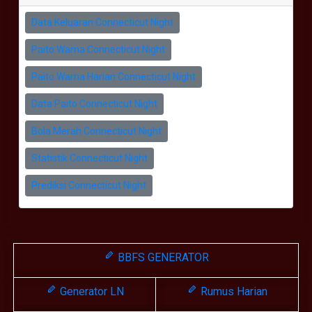
Data Keluaran Connecticut Night
Paito Warna Connecticut Night
Paito Warna Harian Connecticut Night
Data Paito Connecticut Night
Bola Merah Connecticut Night
Statistik Connecticut Night
Prediksi Connecticut Night
BBFS GENERATOR
Generator LN
Rumus Harian