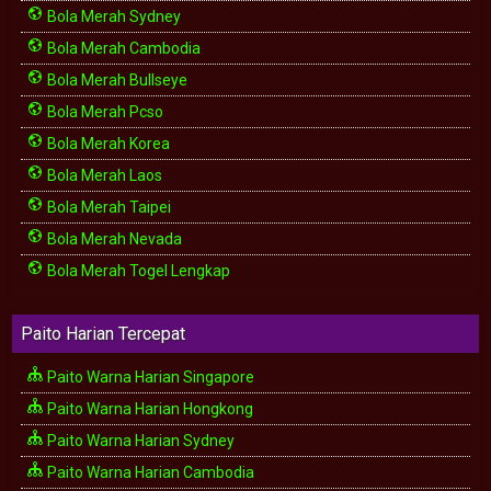
Bola Merah Sydney
Bola Merah Cambodia
Bola Merah Bullseye
Bola Merah Pcso
Bola Merah Korea
Bola Merah Laos
Bola Merah Taipei
Bola Merah Nevada
Bola Merah Togel Lengkap
Paito Harian Tercepat
Paito Warna Harian Singapore
Paito Warna Harian Hongkong
Paito Warna Harian Sydney
Paito Warna Harian Cambodia