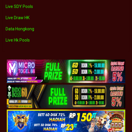
Live SDY Pools
Live Draw HK
Data Hongkong
Live Hk Pools