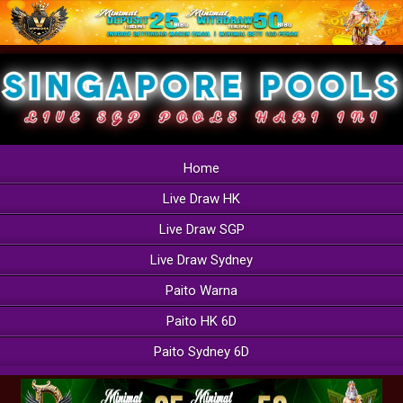
Home
Live Draw HK
Live Draw SGP
Live Draw Sydney
Paito Warna
Paito HK 6D
Paito Sydney 6D