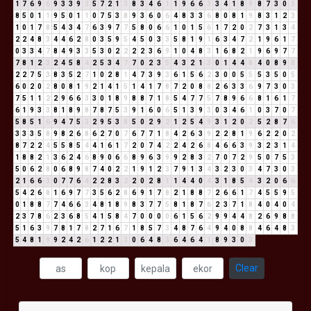
1
7
6
9
6
9
3
3
9
3
5
7
2
1
3
8
3
4
6
1
1
9
6
6
3
3
4
1
8
9
8
7
3
0
3
8
5
0
1
1
9
5
0
1
1
0
7
5
3
8
9
3
6
0
6
4
8
3
3
6
8
0
8
1
9
8
3
1
2
3
1
0
1
7
8
5
4
3
4
7
6
3
9
7
7
5
8
0
6
6
1
0
1
5
6
1
7
2
0
2
7
3
1
3
4
2
2
4
8
3
4
4
6
2
8
0
3
5
9
5
4
5
0
3
3
5
8
1
9
1
6
3
4
7
2
1
9
6
1
7
0
3
3
4
7
8
4
9
3
3
5
3
0
2
2
2
2
3
6
9
1
0
4
8
3
1
6
8
2
1
9
6
9
7
7
7
8
1
2
3
2
4
5
8
4
2
5
3
4
7
7
0
2
3
5
4
3
2
1
3
0
1
4
4
8
4
0
8
9
8
2
2
7
5
3
8
3
5
2
7
1
0
2
8
1
4
7
3
9
3
6
1
5
6
2
3
0
0
5
5
5
3
5
0
5
6
0
2
0
2
8
0
8
1
9
2
1
4
1
5
1
4
1
7
8
7
2
0
8
8
2
6
3
3
6
9
7
3
0
3
7
5
1
1
2
2
9
6
6
3
3
0
1
8
9
8
8
7
1
8
5
4
7
7
5
7
8
9
6
6
8
1
6
1
7
6
1
9
3
3
8
1
8
9
8
7
8
7
5
3
9
1
6
0
6
5
1
3
9
3
0
3
4
6
1
0
3
7
0
7
5
8
5
1
6
9
4
7
5
3
2
9
5
3
8
5
0
2
9
2
1
2
5
4
9
3
1
2
0
2
5
2
8
7
6
3
3
3
5
8
9
8
2
6
8
6
2
7
0
7
6
7
7
1
8
4
2
6
3
9
2
2
8
1
9
6
2
2
0
2
8
7
2
2
4
5
5
8
5
4
4
1
6
1
7
2
0
7
4
2
2
4
2
6
8
4
6
6
3
9
3
2
3
1
4
1
8
8
2
1
3
6
2
4
6
8
9
0
6
6
8
9
6
3
9
9
2
8
3
2
7
0
7
2
9
5
0
7
5
3
5
0
6
2
8
0
6
8
9
8
7
4
0
2
2
1
9
1
2
3
7
9
1
3
4
3
2
3
0
3
4
7
3
0
3
2
1
6
6
3
0
7
7
6
4
2
2
8
3
2
2
0
2
8
1
1
4
4
0
4
3
1
8
5
4
3
2
0
6
6
5
4
2
6
8
1
6
9
7
7
3
5
6
2
8
6
9
1
7
8
2
1
8
8
7
2
6
6
1
7
4
5
5
9
5
0
1
8
8
7
7
4
6
6
3
4
8
1
8
9
8
3
7
7
5
8
1
8
7
6
2
3
7
1
8
4
0
4
0
4
2
3
7
8
6
2
3
6
8
5
4
1
5
8
4
7
0
0
0
0
6
1
5
6
2
9
9
4
4
8
2
6
9
8
8
5
1
6
3
9
7
8
1
7
8
2
7
1
6
7
1
8
5
7
3
4
8
7
6
4
9
4
0
8
8
4
6
4
8
3
5
4
8
1
9
9
2
4
2
6
1
2
2
1
3
0
6
4
8
3
6
4
6
4
1
8
9
3
0
3
Clear