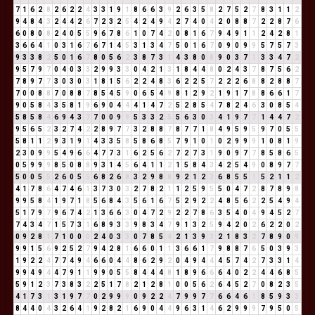
7
1
6
2
8
2
6
2
2
4
3
3
1
9
1
8
6
6
3
9
2
6
3
5
8
2
7
5
2
7
8
3
1
1
2
9
4
8
4
3
2
4
4
2
6
7
2
3
2
5
4
2
4
9
4
2
7
4
0
4
2
0
8
8
7
2
2
8
7
6
6
0
8
0
8
2
4
0
5
5
9
6
7
8
6
1
0
7
4
2
0
8
1
6
7
9
4
9
1
1
2
4
2
8
1
3
6
6
4
1
0
3
1
6
7
6
7
1
4
5
3
1
3
4
7
5
0
1
6
7
0
9
0
9
9
5
7
5
7
3
9
3
3
8
2
5
0
1
6
7
8
0
5
6
2
3
8
7
3
1
4
3
8
0
8
9
0
3
7
1
3
3
4
7
2
9
5
7
9
7
0
4
0
3
3
2
9
9
3
3
0
4
2
1
3
1
8
4
4
8
0
2
4
3
7
8
7
5
6
2
7
8
9
7
7
3
0
3
0
3
1
8
1
5
6
2
2
4
8
3
6
2
2
5
7
2
2
2
6
8
8
2
8
8
7
7
0
0
8
8
7
0
8
8
7
8
5
4
5
9
0
6
5
4
9
8
1
2
9
2
1
9
1
7
8
8
6
6
1
7
9
0
5
8
4
3
5
8
1
9
6
9
0
4
4
4
1
4
7
2
5
2
8
5
4
7
8
2
4
6
3
0
8
5
4
5
8
5
8
4
6
9
4
3
7
7
0
0
9
9
5
3
3
2
5
5
6
3
0
3
4
1
9
7
7
1
4
4
7
2
9
5
6
5
2
3
2
7
4
2
2
8
9
7
7
3
2
8
8
7
8
7
7
1
8
4
9
5
9
5
9
7
0
5
5
5
8
1
1
2
9
3
1
9
1
4
3
3
5
8
5
8
6
8
5
7
9
1
0
1
0
2
9
9
9
1
0
8
1
9
2
3
0
9
9
5
4
9
6
6
4
7
7
3
1
6
2
5
6
2
7
2
7
3
1
9
0
9
7
7
8
5
8
6
5
0
5
9
9
9
8
5
0
8
8
9
3
1
4
5
6
4
1
1
2
1
5
8
4
3
4
2
5
4
9
0
8
9
7
7
5
0
0
5
5
2
6
0
5
5
6
8
2
6
8
3
2
9
8
8
9
2
1
2
3
6
8
5
5
1
5
2
1
1
2
4
1
7
8
6
4
7
4
6
1
3
7
3
0
3
2
7
8
2
1
1
2
5
9
5
5
0
4
7
2
8
7
8
9
8
9
9
5
8
4
1
9
7
1
8
5
6
8
4
3
5
6
1
6
7
5
2
9
2
2
4
8
5
6
2
2
5
4
9
4
5
1
7
9
7
9
6
7
4
2
1
3
6
6
3
0
4
7
2
9
2
2
7
8
6
3
5
4
0
4
9
4
5
2
7
7
4
3
4
7
1
5
7
3
1
6
8
9
3
3
9
8
3
4
7
9
1
3
2
5
9
4
2
0
2
6
2
2
0
2
0
9
2
8
1
7
1
0
0
0
2
4
0
3
3
0
7
8
5
4
2
1
3
9
3
2
1
8
3
2
7
8
9
0
9
9
9
1
5
6
9
2
5
2
7
9
4
2
8
1
6
6
0
1
1
3
6
6
1
7
9
8
8
7
6
5
0
3
9
3
1
9
2
2
4
7
7
4
9
4
6
6
0
4
4
8
6
2
9
2
0
4
9
4
4
4
5
7
4
2
7
3
3
1
4
9
9
4
9
4
4
7
9
1
1
9
9
0
5
5
8
4
4
4
8
1
8
9
6
6
6
4
0
2
2
4
4
6
8
5
5
9
1
2
3
7
3
8
3
2
2
5
1
7
8
2
1
2
8
1
0
0
5
6
2
6
4
5
2
7
0
8
2
3
5
4
1
7
3
1
3
1
9
7
7
0
2
9
9
9
0
9
2
2
4
7
9
9
7
7
6
6
4
6
1
8
5
9
3
3
8
4
4
0
4
3
2
6
4
1
9
2
8
2
1
6
9
0
4
4
9
6
3
1
4
6
2
9
9
9
7
9
5
0
5