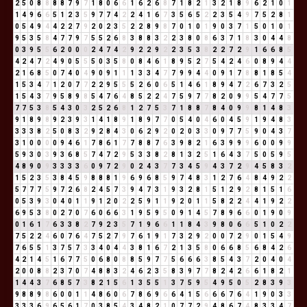
2
5
0
8
8
8
8
7
9
7
1
8
0
6
6
1
6
2
6
8
7
1
8
2
1
3
2
1
8
9
6
2
1
0
1
1
4
9
6
6
5
1
2
3
5
9
7
7
4
2
2
4
1
6
7
3
5
6
5
2
2
3
5
4
9
7
5
2
8
1
0
5
4
9
4
4
2
2
7
9
2
0
2
3
5
2
2
8
9
8
7
0
1
0
1
9
0
3
7
1
5
0
1
0
1
9
5
3
5
8
4
7
7
9
7
5
5
2
6
8
3
8
8
3
2
2
3
8
0
8
6
3
7
1
8
3
0
4
4
8
0
3
9
5
5
6
2
0
0
0
2
4
7
4
2
9
2
2
9
2
2
3
5
3
8
2
2
7
2
9
1
6
6
8
5
4
2
4
7
2
4
9
0
5
5
5
0
3
5
8
0
8
4
6
1
8
9
5
2
7
5
4
2
4
6
0
8
9
4
4
2
1
6
8
5
0
7
4
0
4
9
0
9
1
1
1
3
3
4
7
7
9
9
4
4
0
9
1
7
8
8
1
8
5
4
1
5
3
4
7
1
2
0
7
7
2
2
9
5
5
5
2
6
0
6
5
1
4
6
1
8
9
4
7
2
6
7
3
2
5
1
5
4
3
7
9
5
8
9
8
5
4
7
6
4
8
5
2
2
4
7
5
9
7
7
8
2
0
9
9
5
4
7
7
5
7
7
5
3
8
5
4
3
0
3
2
5
2
6
8
1
2
7
5
3
7
1
8
8
7
8
4
0
9
9
8
1
4
8
3
9
1
8
9
8
9
2
3
9
3
1
4
1
8
9
1
8
9
7
7
0
5
4
0
4
6
0
4
5
9
1
9
4
8
3
3
3
3
8
2
5
0
8
3
2
9
2
8
4
3
0
6
2
9
2
0
2
0
3
3
0
9
7
7
5
9
0
4
3
7
3
1
0
0
0
0
9
4
6
1
7
8
6
1
7
7
8
8
7
6
3
9
8
2
1
6
3
9
9
9
6
0
0
9
9
5
9
3
0
3
9
3
6
8
5
7
4
7
2
9
5
3
3
8
2
8
1
3
2
5
1
6
4
3
7
5
0
5
9
5
4
8
9
0
9
3
3
3
3
6
0
9
7
2
9
0
2
4
3
7
7
3
4
5
9
4
3
7
2
9
4
5
8
3
2
1
5
2
3
5
3
8
4
5
9
8
8
8
1
9
6
9
6
8
5
9
7
4
8
3
1
2
7
6
4
8
4
9
2
2
5
7
7
7
5
9
7
2
6
8
2
4
5
7
3
9
4
7
3
1
9
3
2
8
1
5
1
2
9
2
8
1
5
1
6
0
5
3
9
3
0
4
0
1
1
9
1
2
0
2
2
5
9
1
1
9
2
0
1
1
5
8
2
2
4
4
1
9
2
2
6
9
5
3
8
0
2
7
0
7
6
0
6
6
3
1
9
5
9
5
0
9
1
4
5
7
8
9
6
6
0
1
9
0
9
0
1
6
1
7
6
3
3
8
2
7
9
2
3
5
7
1
9
6
6
1
1
8
4
3
9
8
0
6
6
5
1
0
2
2
7
5
2
2
4
6
0
7
6
4
7
5
2
7
9
7
6
1
9
1
7
3
2
9
2
0
0
7
2
9
0
1
5
4
9
7
6
5
5
1
3
7
5
7
3
3
4
0
4
4
3
8
1
6
7
2
1
3
5
8
0
6
6
8
5
6
8
4
2
6
4
2
1
4
5
1
6
7
7
5
0
6
8
0
8
8
5
9
7
7
5
6
6
6
3
8
5
4
3
7
2
0
4
0
4
2
0
0
8
8
2
3
7
0
7
4
8
8
3
2
4
6
2
3
5
8
3
9
7
7
8
2
4
2
6
6
1
8
2
1
1
4
4
3
7
6
8
5
7
3
8
2
1
5
6
1
3
5
5
1
3
7
5
9
5
4
9
5
0
5
2
8
3
9
3
9
8
8
9
8
6
0
0
1
1
4
8
6
0
6
7
8
6
9
6
6
4
1
5
6
6
6
7
6
4
1
9
0
3
3
3
3
3
6
9
6
5
6
1
7
0
3
8
5
4
3
4
8
2
1
0
7
7
2
9
4
8
6
7
4
8
3
3
4
7