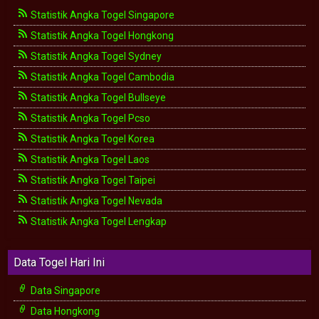
Statistik Angka Togel Singapore
Statistik Angka Togel Hongkong
Statistik Angka Togel Sydney
Statistik Angka Togel Cambodia
Statistik Angka Togel Bullseye
Statistik Angka Togel Pcso
Statistik Angka Togel Korea
Statistik Angka Togel Laos
Statistik Angka Togel Taipei
Statistik Angka Togel Nevada
Statistik Angka Togel Lengkap
Data Togel Hari Ini
Data Singapore
Data Hongkong