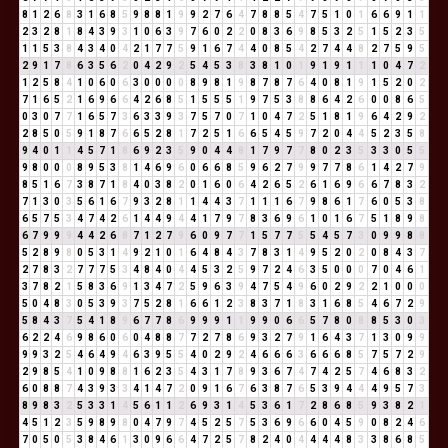
8
1
2
6
8
3
1
6
8
5
9
8
8
1
9
9
2
7
6
4
7
8
8
5
4
7
5
1
0
1
6
6
9
1
1
2
3
2
8
1
8
4
3
9
3
1
0
6
3
9
7
6
0
2
2
0
8
3
6
9
8
5
3
2
5
1
5
2
3
5
1
1
5
3
8
4
3
4
0
4
2
1
7
7
5
9
1
6
7
4
4
0
8
5
4
2
7
4
4
8
2
7
5
9
5
2
9
1
7
8
6
3
5
6
2
0
4
2
9
2
5
4
5
3
8
3
8
1
0
1
9
1
9
1
1
1
0
4
7
2
1
2
5
8
4
1
0
6
0
6
3
0
0
0
0
8
9
8
1
9
8
7
8
7
6
4
0
8
1
9
1
5
2
0
2
7
1
6
5
2
1
6
9
6
6
4
2
6
8
5
1
5
5
5
1
9
7
5
3
8
8
6
4
2
6
0
0
8
6
5
0
3
0
7
7
1
6
5
7
3
6
3
3
9
3
7
5
7
0
7
1
0
4
7
2
5
1
8
1
9
6
4
2
9
2
2
8
5
0
5
9
1
8
7
6
6
5
2
8
1
7
2
5
1
6
6
5
4
5
9
7
2
0
4
4
5
2
3
5
8
9
4
0
1
1
4
5
7
1
8
6
9
2
3
5
9
0
4
4
8
1
7
9
7
7
8
0
2
3
5
3
3
0
5
5
9
8
0
0
0
8
9
5
3
8
1
4
6
9
6
0
6
6
8
5
9
6
2
7
9
9
7
7
8
6
1
4
2
7
9
8
5
1
6
7
3
8
7
1
8
4
0
3
8
2
0
1
6
0
6
4
2
6
5
2
6
1
6
9
6
6
7
8
3
2
7
1
3
0
3
5
6
1
6
7
9
3
2
8
1
1
4
4
3
7
1
1
1
6
7
9
8
6
1
7
6
0
5
3
8
6
5
7
5
3
4
7
4
2
6
1
4
4
9
4
4
1
7
9
7
8
3
6
9
6
1
0
1
6
7
5
1
8
9
8
6
7
9
9
9
4
4
2
6
8
7
1
2
7
9
6
0
9
7
7
1
5
7
7
5
5
4
5
7
3
0
9
9
8
8
5
2
8
9
8
0
5
3
1
4
9
2
1
0
1
6
4
8
4
3
7
8
3
1
4
9
5
2
0
2
0
8
4
3
7
2
7
8
3
2
7
7
7
5
3
4
8
4
0
4
4
5
3
2
5
9
7
2
4
6
3
5
0
0
0
7
0
4
6
1
3
7
8
2
1
5
8
3
6
9
1
3
4
7
2
5
9
6
3
9
4
7
5
4
9
6
0
2
9
2
2
1
0
0
0
5
0
4
8
3
0
5
3
9
3
7
5
2
8
1
6
6
1
2
3
8
3
7
1
8
3
1
6
8
5
4
6
7
2
9
5
8
4
3
7
5
4
1
8
9
6
7
7
8
6
9
9
9
1
1
9
9
0
6
6
5
7
8
0
8
8
5
3
0
3
6
2
2
4
6
9
8
6
0
6
0
4
8
8
7
7
2
7
8
6
9
3
2
7
9
1
6
4
3
7
1
3
0
9
9
9
9
3
2
5
4
6
4
9
4
6
3
9
5
5
4
0
2
9
2
4
6
6
6
3
6
6
6
8
5
7
5
7
2
9
2
9
8
5
4
1
0
9
8
8
1
6
2
3
5
4
3
1
7
8
9
3
6
7
4
7
4
2
5
7
4
6
8
3
2
6
0
8
8
7
4
3
9
3
3
4
1
4
7
2
0
9
1
6
7
6
3
8
7
6
5
3
9
4
4
4
9
5
7
3
8
9
8
3
2
5
3
3
1
4
5
6
1
1
2
6
9
3
1
4
5
3
6
1
7
2
8
6
8
5
9
3
8
2
1
4
5
1
2
3
5
9
8
9
8
0
4
7
9
7
4
5
2
5
7
5
3
6
9
6
6
0
4
5
9
0
8
2
4
6
7
0
5
0
5
3
8
4
6
1
3
0
9
6
6
4
7
2
5
7
8
2
4
0
4
4
4
4
8
3
3
8
6
8
5