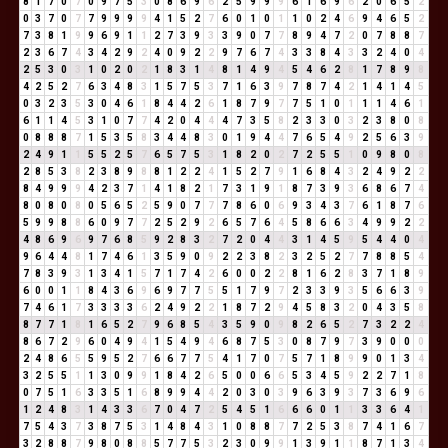
8
1
7
0
7
0
9
7
5
3
0
8
6
9
6
2
5
9
9
9
6
1
6
9
6
2
0
6
5
2
0
3
7
0
7
7
9
9
9
9
4
1
5
2
7
6
0
1
0
1
1
0
2
4
6
9
4
6
5
2
7
3
8
1
9
9
6
9
1
1
2
7
3
9
3
3
9
0
7
7
8
9
4
7
2
0
7
8
8
7
2
3
6
7
4
3
4
2
9
2
4
0
9
2
2
9
7
6
7
4
3
3
8
4
3
3
2
4
0
4
2
5
3
0
3
1
0
2
0
2
1
8
3
1
4
8
1
4
9
4
5
4
6
2
8
1
7
8
9
8
4
2
5
2
7
6
3
4
8
3
1
5
7
5
3
7
1
6
3
9
7
8
7
4
2
1
4
1
4
5
0
3
2
3
5
3
0
4
6
1
8
4
4
2
6
1
8
7
9
7
7
5
1
0
1
1
1
4
6
1
6
1
1
4
5
3
1
0
7
7
4
2
0
4
4
4
7
3
5
8
2
3
3
0
3
2
3
8
0
8
0
8
8
8
7
1
5
3
5
8
3
4
4
8
3
0
1
9
4
4
7
6
5
4
9
2
5
6
3
9
2
4
9
1
1
5
5
2
5
7
6
5
7
5
3
1
8
2
0
2
7
2
5
5
1
0
9
8
0
8
2
8
5
3
8
2
3
8
9
8
8
1
2
2
4
1
5
2
7
9
1
6
8
4
3
2
4
9
2
2
8
4
9
9
9
4
2
3
7
1
4
1
8
2
1
7
3
1
9
1
8
7
3
9
3
6
8
6
7
4
8
0
8
0
8
0
5
6
5
2
5
9
0
7
7
7
8
6
0
6
9
3
4
3
7
6
1
8
7
6
5
9
9
8
8
6
0
9
7
7
2
5
2
9
2
6
5
7
6
4
5
8
6
6
3
4
9
9
2
2
4
8
6
9
6
9
7
6
8
5
9
2
8
3
2
7
2
0
4
4
3
1
4
5
9
5
4
4
0
4
9
6
4
4
8
1
7
4
6
1
3
5
9
0
9
2
2
3
8
2
3
2
5
2
7
7
8
8
5
4
7
8
3
9
3
1
3
4
1
5
7
1
7
4
2
6
0
0
2
2
8
1
6
2
8
3
7
1
8
9
6
0
0
1
1
8
4
3
6
9
6
9
7
7
5
5
1
7
9
7
2
3
3
9
3
5
6
6
3
9
7
4
6
1
7
3
3
3
3
6
2
4
9
2
2
1
8
7
2
9
4
5
8
3
2
0
4
3
5
8
8
7
7
1
8
1
6
5
2
7
9
6
8
5
4
3
5
9
0
9
8
2
6
5
2
7
3
2
2
4
8
6
7
2
9
6
0
4
9
4
1
5
4
9
4
6
8
7
5
3
0
8
7
9
7
3
9
0
0
0
2
4
8
6
5
5
9
5
2
7
6
6
7
7
5
4
1
7
0
7
5
7
1
8
9
9
0
1
3
4
3
2
5
5
1
1
3
0
9
9
1
8
4
2
6
5
0
0
6
6
5
3
4
5
9
2
2
7
1
8
0
7
5
1
6
3
3
5
1
6
8
9
9
4
4
2
0
3
0
3
9
6
3
9
3
7
3
6
9
6
1
2
4
8
3
1
4
3
3
6
7
0
4
7
2
5
4
5
1
6
6
6
0
1
1
3
3
6
4
1
7
5
4
3
7
3
8
7
5
3
1
4
8
4
3
1
0
8
8
7
7
2
5
3
8
7
4
1
6
7
3
2
8
8
7
9
8
0
8
8
5
7
7
5
3
2
3
0
9
9
1
3
9
1
1
8
7
1
3
4