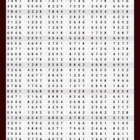
7
4
9
7
7
4
9
0
4
4
7
6
7
1
8
2
1
4
6
1
1
7
7
8
6
5
6
1
6
7
4
0
8
2
1
5
5
4
5
9
8
2
2
9
2
7
3
3
3
6
2
6
8
2
1
6
4
0
6
6
7
8
4
1
5
2
2
2
8
1
7
8
4
4
8
6
0
7
4
2
6
4
3
4
7
6
5
1
8
9
0
9
5
6
2
4
7
9
5
5
5
2
1
4
5
2
8
2
3
5
5
1
8
5
4
6
2
2
4
6
7
1
2
5
7
1
2
0
2
2
2
5
9
3
3
5
6
4
6
1
1
5
4
3
7
0
0
9
2
2
2
4
2
8
1
9
0
0
9
9
1
2
6
9
6
3
4
5
3
8
6
5
0
9
9
9
3
3
2
5
6
0
4
6
1
0
0
1
5
6
9
6
1
8
9
4
4
2
8
1
1
7
3
8
2
7
6
8
7
6
6
5
9
0
9
3
3
9
1
1
4
3
4
6
1
6
2
6
5
2
8
1
5
9
5
6
4
9
0
9
6
5
5
6
2
4
6
9
9
9
3
7
5
1
6
0
7
1
8
9
9
3
1
8
9
7
3
7
7
5
2
0
7
1
8
6
9
2
9
2
5
3
0
1
1
4
5
4
0
4
4
1
2
6
8
3
4
7
8
6
3
6
0
8
8
6
8
4
7
2
2
5
9
5
5
8
7
5
0
5
6
7
6
3
9
4
1
3
2
5
1
6
7
9
7
0
5
7
8
6
0
5
1
2
3
8
5
4
8
3
1
6
3
0
3
3
8
1
1
2
0
9
4
6
1
1
2
8
1
9
0
3
6
5
2
8
8
6
2
8
4
6
8
6
5
6
9
9
9
9
7
2
6
6
3
4
3
9
4
4
7
2
2
8
1
0
1
0
5
5
0
5
3
3
6
0
1
3
2
5
9
9
0
2
2
4
6
7
7
5
8
8
4
5
9
1
2
0
4
4
9
2
7
6
4
7
6
8
3
2
5
3
5
5
1
5
9
0
7
7
8
6
5
8
4
2
6
2
5
7
0
9
9
8
8
9
9
6
6
3
0
7
8
6
5
7
7
5
6
2
3
9
3
5
8
1
4
1
7
8
0
8
9
8
8
1
8
6
1
7
8
0
0
1
1
3
4
6
8
5
5
8
8
4
3
8
4
2
8
1
6
1
6
3
9
8
0
3
4
7
6
4
7
1
8
5
1
6
4
1
8
8
8
1
9
8
3
6
8
5
4
3
6
2
8
6
4
1
4
5
5
0
4
6
1
8
2
2
5
7
9
2
5
4
9
2
0
8
6
5
6
0
2
1
3
0
1
5
2
7
7
5
7
7
5
1
6
9
9
9
6
2
9
4
4
7
5
5
2
7
2
9
6
6
3
8
7
1
7
8
5
9
6
9
6
1
2
9
3
3
5
1
7
4
2
6
4
4
2
6
6
6
8
2
1
2
7
2
8
1
1
1
2
4
6
6
3
4
7
2
6
8
5
6
2
6
7
8
3
2
1
2
6
9
6
3
1
5
9
5
2
2
9
1
1
9
9
0
6
6
5
3
2
7
9
4
1
6
6
3
8
3
5
1
6
6
1
4
5
9
7
6
2
0
2
9
8
8
0
8
6
3
7
1
8
7
9
6
0
6
2
4
6
6
3
8
5
2
1
3
7
9
3
0
3
2
9
5
6
2
7
5
2
9
2
6
0
1
3
4
8
5
8
1
9
5
6
1
1
2
3
3
7
4
2
2
7
2
4
6
4
0
7
5
3
3
1
4
1
5
7
4
6
2
8
8
8
7
2
9