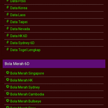
Data Pcso
Data Korea
Data Laos
Data Taipei
Data Nevada
Data HK 6D
Data Sydney 6D
Data Togel Lengkap
Bola Merah 6D
Bola Merah Singapore
Bola Merah HK
Bola Merah Sydney
Bola Merah Cambodia
Bola Merah Bullseye