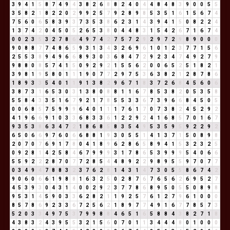
3
9
4
1
5
8
7
4
9
4
3
8
2
6
8
8
2
4
0
4
4
8
4
8
3
9
0
0
5
5
3
5
8
2
1
8
2
2
0
2
9
9
2
5
7
9
2
8
9
8
5
3
5
1
6
1
5
6
7
4
7
5
6
0
6
5
8
3
9
3
7
3
5
3
8
6
2
3
1
4
3
9
4
1
5
0
8
2
2
4
1
3
7
4
2
0
4
5
0
5
2
6
5
3
8
0
4
4
8
3
1
5
4
2
6
7
1
6
7
4
0
0
2
3
5
3
2
7
8
6
4
9
7
4
2
7
5
7
2
9
2
9
7
2
9
8
9
0
0
0
9
0
8
8
7
7
4
8
6
5
9
3
1
3
4
3
2
6
9
6
1
0
1
2
3
7
7
1
5
6
2
5
5
3
8
9
4
9
6
6
8
9
3
0
3
6
8
4
7
2
9
2
3
4
7
4
9
2
7
9
9
8
8
0
8
5
7
4
1
5
0
9
2
9
2
1
5
5
6
2
0
0
6
5
2
5
1
8
2
1
3
9
8
1
9
5
8
0
1
1
1
9
0
7
7
2
9
7
5
3
6
3
8
2
1
2
8
7
8
6
1
8
9
3
3
5
4
0
1
1
9
1
3
8
2
9
6
7
1
8
3
7
2
6
8
4
5
6
0
6
3
8
7
3
1
6
5
3
0
3
1
3
8
0
8
8
1
1
6
7
8
5
3
8
2
0
5
3
5
8
5
5
8
4
3
3
5
1
6
7
9
2
1
7
8
5
5
3
3
6
7
3
9
6
6
8
4
5
0
5
0
0
6
8
5
7
5
9
9
9
6
4
0
1
1
1
7
6
1
7
0
7
3
8
2
4
5
2
9
2
4
1
9
6
6
9
1
0
3
3
6
8
3
3
6
1
2
2
9
2
4
1
6
8
5
7
0
1
6
7
9
3
5
3
8
6
3
4
7
2
1
8
6
8
5
8
3
5
4
9
5
3
5
9
5
9
2
2
9
2
6
5
0
6
6
9
7
6
0
6
6
8
8
1
9
3
0
5
5
1
4
1
3
7
1
5
0
8
9
8
2
0
7
0
7
6
9
1
7
8
0
4
1
8
9
6
2
8
6
5
8
9
4
1
5
3
2
3
2
5
0
9
2
8
1
4
2
5
8
4
6
7
9
9
9
3
1
7
8
6
5
3
9
9
9
5
4
0
6
6
5
5
9
2
2
2
8
7
0
7
7
2
8
5
4
4
8
9
2
2
9
8
9
5
5
9
7
0
7
7
0
3
4
9
4
7
8
8
3
2
3
7
6
2
8
1
4
3
1
4
7
3
0
5
5
8
6
7
4
2
9
0
6
0
6
6
1
9
8
8
1
6
3
2
5
0
2
8
7
6
7
6
5
6
2
6
9
5
2
7
4
5
3
9
3
0
4
3
1
4
0
0
2
9
2
3
7
7
8
6
8
9
5
0
5
5
0
8
9
8
9
5
3
1
4
5
9
0
3
3
6
2
8
2
1
1
9
2
5
7
6
1
2
7
9
6
1
0
0
0
8
5
7
8
6
9
2
3
3
6
7
2
5
6
2
1
8
9
7
7
4
9
1
6
7
7
8
5
7
3
5
2
0
3
3
4
9
7
5
3
7
9
9
8
8
4
6
5
1
6
5
8
8
4
3
8
2
7
1
8
4
3
8
3
2
4
3
9
5
5
3
2
1
5
6
0
7
0
1
1
3
4
4
4
8
0
1
0
0
0