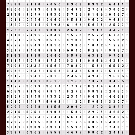
7
5
8
8
7
2
1
1
0
1
7
0
5
6
2
8
3
6
8
5
8
3
3
2
5
6
4
1
1
2
9
5
6
0
6
2
7
8
3
2
0
1
5
5
1
5
4
9
3
3
2
7
6
9
6
3
0
6
2
8
2
9
3
5
8
9
2
7
9
7
8
5
3
0
3
5
7
2
6
8
8
1
5
6
2
0
4
6
7
4
1
0
1
1
2
2
4
4
6
1
2
0
6
0
6
9
5
8
3
2
9
6
2
2
4
9
6
3
1
4
1
3
4
2
6
2
4
1
4
5
0
7
9
3
3
6
1
6
6
3
5
6
4
8
3
2
5
7
0
7
9
2
6
6
3
7
7
4
1
5
9
8
0
9
9
2
5
8
2
1
1
9
1
8
9
4
3
2
5
7
1
1
1
0
1
7
4
9
2
2
7
8
3
9
3
9
5
2
8
1
2
5
7
2
9
6
7
3
8
2
4
0
2
1
3
7
0
5
9
5
8
5
7
5
3
0
2
3
9
3
2
1
1
8
9
5
5
3
2
5
0
7
2
2
4
8
5
4
9
4
4
8
1
0
1
1
3
8
0
8
1
0
4
2
6
1
2
2
8
1
3
2
9
7
7
9
4
0
8
8
7
8
5
1
6
6
0
4
0
4
8
2
5
4
9
9
8
5
7
3
5
8
5
3
8
1
9
1
5
6
2
0
4
0
4
0
5
9
6
6
6
3
8
5
4
9
7
0
9
9
5
1
1
7
8
9
2
7
8
6
1
7
2
7
9
0
3
1
8
9
0
8
5
6
2
4
3
8
4
3
7
9
0
8
8
7
3
3
2
5
9
5
6
4
1
7
8
8
0
8
1
5
8
1
9
6
5
9
2
2
0
0
8
6
5
2
8
3
7
1
1
5
6
8
5
3
4
3
6
9
5
0
8
9
8
5
1
4
3
7
7
8
1
2
3
6
9
4
1
5
2
0
1
6
7
2
4
5
9
5
4
9
4
5
9
9
6
0
6
6
1
4
4
0
4
0
4
0
1
1
8
6
1
6
7
3
2
6
0
6
7
3
2
1
3
3
4
5
6
2
2
1
2
7
9
3
6
9
9
9
3
6
7
4
2
1
7
9
2
2
8
2
4
4
8
6
4
4
9
4
6
0
5
3
8
9
1
3
6
9
9
8
1
4
5
9
2
7
2
9
9
8
3
8
2
2
0
5
0
5
5
1
2
9
2
3
7
4
5
9
7
3
3
2
5
2
3
4
4
8
0
6
3
1
4
4
6
6
8
5
8
0
1
2
3
9
4
1
7
8
5
9
0
3
3
1
1
3
2
5
5
9
5
9
5
3
3
2
7
9
5
2
0
4
4
0
7
4
8
3
1
1
5
5
1
2
0
9
2
2
1
2
2
2
4
3
8
4
9
4
2
2
1
5
6
5
2
5
1
6
8
9
0
8
8
1
5
8
0
8
2
9
2
3
5
4
6
5
2
7
3
6
3
9
3
7
5
7
3
1
2
7
4
4
8
6
6
1
4
5
3
4
0
4
4
9
3
0
6
6
0
2
9
2
2
3
1
9
5
5
8
8
7
1
8
8
1
7
6
4
3
8
5
1
6
4
0
3
7
1
5
9
4
9
4
9
3
8
3
2
0
3
7
1
8
5
5
9
0
9
6
3
6
5
2
7
4
8
3
2
3
3
8
9
8
6
3
6
2
8
2
5
5
8
4
4
6
9
7
7
0
8
6
2
8
2
4
1
8
9