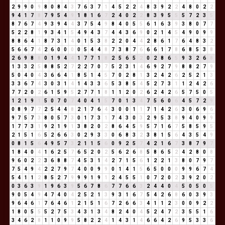
2
9
9
0
9
8
0
8
4
3
7
6
3
7
1
4
5
2
2
4
8
3
9
2
2
4
8
0
2
2
9
4
1
7
8
7
9
5
4
9
1
8
1
6
7
2
4
0
2
2
8
3
9
5
5
5
7
2
3
5
8
7
6
7
4
9
3
9
4
4
3
7
5
4
9
8
4
0
5
5
6
1
6
3
9
3
8
0
7
7
5
2
2
8
1
9
3
4
1
5
4
9
4
3
7
4
4
3
6
9
0
2
1
4
5
4
9
0
9
9
8
8
6
4
1
8
7
3
1
4
0
1
5
3
8
2
2
0
4
4
2
8
6
1
7
6
4
8
3
2
5
6
6
7
4
2
6
0
0
0
0
5
4
4
8
7
3
8
7
6
6
6
1
7
8
6
8
5
3
8
2
6
9
8
8
0
1
9
4
4
1
7
7
1
8
2
5
6
5
2
0
2
8
6
5
9
3
2
6
8
1
3
3
2
5
8
8
5
2
7
2
2
7
0
7
5
2
3
1
4
6
9
2
7
9
8
8
2
7
9
5
0
4
0
4
3
6
6
4
1
8
5
1
4
5
7
0
2
8
1
3
2
4
2
6
2
5
2
1
3
3
3
6
7
4
3
0
3
1
4
1
4
3
3
6
5
3
8
5
4
5
2
7
3
1
1
2
4
2
6
7
7
2
0
2
6
1
5
9
5
2
7
7
1
8
1
1
2
0
2
6
2
4
2
6
5
7
5
0
5
1
2
1
9
1
5
0
7
0
7
4
0
4
1
5
7
0
1
3
4
7
5
6
0
6
4
5
7
2
9
0
8
9
7
7
2
5
4
4
8
2
1
7
6
4
3
0
0
1
1
7
1
4
2
6
3
0
6
9
6
9
7
5
7
3
8
0
5
7
3
0
1
7
3
1
7
4
3
0
3
2
9
5
3
8
9
4
0
9
9
1
7
7
3
1
9
2
1
9
1
3
8
2
0
2
8
6
4
5
9
5
7
1
6
7
5
8
5
9
5
2
1
5
1
6
5
2
6
6
3
0
2
9
3
3
0
6
8
3
2
3
8
1
5
6
4
3
5
4
9
0
8
1
5
6
4
9
5
7
3
2
1
1
5
6
0
9
2
5
7
4
2
1
6
7
3
8
7
9
7
1
8
4
0
4
1
6
2
5
7
6
5
2
0
2
5
6
2
6
8
5
8
6
5
2
4
2
8
0
8
9
6
0
2
2
3
6
8
8
7
4
5
3
1
4
2
7
1
5
6
1
2
2
1
3
8
0
7
9
7
7
5
4
9
4
2
2
7
9
7
4
0
0
9
9
0
1
4
1
5
6
5
0
0
0
9
9
6
7
4
5
4
1
1
2
8
5
2
7
9
9
9
1
9
1
2
4
5
5
1
0
7
2
0
2
3
9
2
0
2
0
3
6
3
9
1
9
6
3
9
5
6
7
8
6
7
7
6
6
3
2
4
4
0
4
5
0
5
0
5
9
0
5
4
9
4
7
4
0
4
2
5
2
1
3
9
3
1
6
7
5
4
2
6
8
6
0
3
9
3
9
6
4
6
1
7
6
4
6
1
2
1
5
1
6
7
2
6
6
3
4
1
1
2
3
0
0
9
2
2
1
8
0
5
5
5
2
7
5
3
4
3
1
3
4
8
2
4
0
4
5
2
4
7
2
3
5
5
1
6
3
4
6
2
8
1
1
0
9
9
5
8
2
2
4
1
4
3
1
4
6
6
4
2
6
9
5
3
3
6