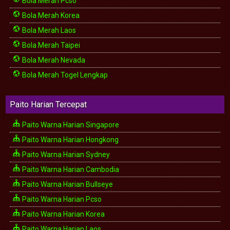
Bola Merah Pcso
Bola Merah Korea
Bola Merah Laos
Bola Merah Taipei
Bola Merah Nevada
Bola Merah Togel Lengkap
Paito Harian Tercepat
Paito Warna Harian Singapore
Paito Warna Harian Hongkong
Paito Warna Harian Sydney
Paito Warna Harian Cambodia
Paito Warna Harian Bullseye
Paito Warna Harian Pcso
Paito Warna Harian Korea
Paito Warna Harian Laos