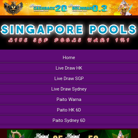
Home
Live Draw HK
Live Draw SGP
Live Draw Sydney
Paito Warna
Paito HK 6D
Paito Sydney 6D