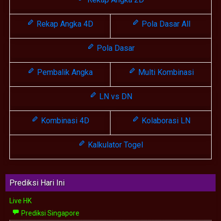
Rekap Angka 4D
Pola Dasar All
Pola Dasar
Pembalik Angka
Multi Kombinasi
LN vs DN
Kombinasi 4D
Kolaborasi LN
Kalkulator Togel
Prediksi Hari Ini
Live HK
Prediksi Singapore