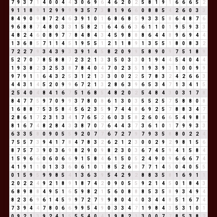
7
9
3
7
1
4
0
0
4
4
3
0
6
9
6
4
6
2
0
2
5
8
1
9
1
6
6
6
5
2
9
1
1
8
9
1
2
9
9
9
9
3
5
7
3
8
1
9
6
6
0
8
8
5
4
2
6
0
3
3
8
4
9
0
9
8
7
2
4
6
3
9
1
0
1
6
8
6
8
5
9
3
3
5
8
6
4
8
7
6
9
6
8
8
7
4
8
0
3
3
1
5
8
2
1
6
4
6
6
3
6
1
1
0
1
9
5
9
3
3
4
8
2
4
6
0
8
9
7
7
8
4
8
4
3
4
5
9
8
8
8
6
4
4
8
9
6
9
4
4
1
3
6
8
5
7
1
1
4
5
1
9
5
5
1
2
1
1
8
9
1
3
5
5
1
8
0
8
3
2
7
2
2
7
9
3
4
3
9
3
3
9
1
4
5
8
2
0
9
9
5
8
9
0
9
7
5
1
8
9
5
2
7
0
7
8
5
8
8
7
2
3
2
1
3
3
5
0
3
3
0
1
9
4
4
5
4
0
4
4
1
9
3
8
2
3
2
5
3
8
7
8
4
0
4
7
0
2
3
5
1
9
3
9
3
1
0
0
9
9
9
7
9
1
1
6
4
3
2
5
3
1
2
1
3
3
0
0
2
2
5
7
8
3
2
4
2
6
6
3
4
4
3
1
4
5
2
0
9
9
6
7
2
1
3
2
8
6
3
9
6
5
3
4
7
1
3
4
1
5
2
5
4
0
4
8
4
1
6
7
5
1
6
8
5
4
8
2
0
2
5
4
8
4
3
0
3
1
7
8
8
4
7
7
5
9
7
0
9
9
3
7
8
0
8
6
1
3
0
3
5
5
2
5
7
5
8
8
0
8
1
6
8
8
7
5
3
5
8
4
5
6
2
3
5
9
7
4
4
8
6
9
2
5
7
8
8
3
4
7
2
8
6
1
7
2
3
1
3
4
1
7
6
5
2
6
0
3
5
8
2
6
0
6
6
5
4
9
8
8
8
1
6
7
4
8
2
8
4
3
3
8
7
0
7
6
4
4
3
7
3
6
1
0
1
7
9
9
3
3
6
3
3
5
8
0
9
0
5
5
9
2
0
7
7
6
7
2
7
9
7
9
3
5
8
8
0
2
2
4
7
5
5
7
3
9
4
1
7
8
4
7
8
3
2
6
2
1
2
3
0
0
2
9
2
9
8
1
5
6
8
7
5
7
3
9
0
3
6
9
8
2
9
0
9
8
2
3
0
3
6
7
4
5
9
4
1
5
8
4
1
5
9
6
6
0
6
0
6
6
9
1
5
8
4
6
1
5
0
5
2
4
9
0
9
6
6
6
7
4
4
1
9
1
1
0
1
3
3
6
0
6
1
0
1
8
5
2
6
8
7
7
1
4
5
0
4
0
5
5
0
1
5
9
5
9
9
8
5
4
1
3
6
3
9
5
4
2
9
2
8
8
3
5
8
1
6
9
1
1
2
0
2
2
4
9
2
1
8
9
1
8
7
4
2
0
9
0
5
5
9
2
1
4
5
0
1
8
4
3
6
8
9
8
8
4
9
5
1
6
5
9
8
2
1
5
6
0
8
8
8
5
3
5
8
9
3
4
9
4
8
2
3
6
9
6
1
4
5
9
9
7
2
7
9
9
8
0
4
4
0
3
4
4
8
5
1
6
7
4
7
3
9
4
4
7
8
0
6
6
9
9
5
4
9
0
3
3
4
7
1
9
8
4
3
5
3
1
0
1
0
9
2
1
3
9
2
4
1
5
5
5
4
0
4
1
9
8
2
1
3
0
0
7
7
8
5
3
8
2