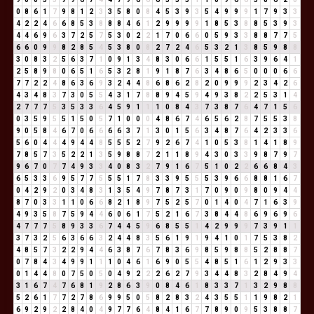
0
8
6
1
7
9
8
1
2
3
3
5
8
0
8
4
5
3
9
3
5
4
9
9
9
1
7
9
3
3
4
2
2
4
6
6
8
5
3
8
8
8
4
6
1
2
9
9
9
9
1
8
5
3
8
8
5
3
9
3
4
4
6
9
6
3
7
2
5
7
5
3
0
2
2
1
7
0
6
6
0
5
9
3
3
8
8
7
7
5
6
6
0
9
9
8
2
8
5
4
5
3
8
0
8
2
7
2
4
6
5
3
2
1
3
8
5
9
8
8
3
0
8
3
2
5
6
3
7
1
0
9
1
3
4
8
3
0
6
6
1
5
5
1
6
3
9
6
4
1
2
5
8
9
8
0
6
5
1
6
5
3
2
8
1
9
1
8
7
6
3
4
8
6
5
0
0
0
6
6
7
7
2
2
4
8
6
3
6
9
3
2
4
4
8
6
8
6
2
8
2
0
9
9
9
2
3
4
2
6
4
3
4
8
3
7
3
0
5
5
4
3
1
7
8
8
9
4
5
9
4
9
3
8
2
2
5
3
1
4
2
7
7
7
5
3
5
3
3
6
4
5
9
1
1
1
0
8
4
3
7
3
8
7
6
4
7
1
5
6
0
3
5
9
5
5
1
5
0
5
7
1
0
0
0
4
8
6
7
4
6
5
6
2
8
7
5
5
3
8
9
0
5
8
4
6
7
0
6
6
6
6
3
7
1
3
0
1
5
6
3
4
8
7
6
4
2
3
3
6
5
6
0
4
4
4
9
4
4
8
5
5
5
2
7
9
2
6
7
4
1
0
5
3
8
1
4
1
8
9
7
8
5
7
3
5
2
2
1
3
5
9
8
8
7
2
1
1
8
9
4
3
0
3
3
9
8
7
9
7
9
6
7
0
7
7
4
9
3
3
4
0
8
3
2
7
9
1
6
7
5
1
0
2
2
6
6
8
4
3
6
5
3
3
6
9
5
7
7
5
5
5
1
7
8
3
3
9
5
5
5
3
9
6
6
8
8
1
6
7
0
4
2
9
2
0
3
4
8
3
1
3
5
4
9
7
8
7
3
1
7
0
9
0
9
8
0
9
4
4
8
7
0
3
3
1
1
0
6
6
8
2
1
8
9
7
5
2
5
7
0
1
4
0
4
7
1
6
3
9
4
9
3
5
8
7
5
9
4
4
6
0
6
1
7
5
2
1
6
7
3
8
4
4
8
6
9
6
9
6
4
7
7
7
5
8
9
3
3
6
7
4
4
5
9
6
8
5
5
1
4
2
9
9
9
7
3
9
1
1
3
7
3
2
5
6
3
6
6
3
2
4
4
8
3
5
6
1
9
1
9
4
1
0
1
7
5
3
8
2
4
8
5
7
3
2
2
9
4
4
6
3
8
7
6
7
8
3
6
9
8
5
9
8
8
5
2
8
8
7
0
7
8
4
3
4
9
9
1
1
1
0
4
6
1
6
9
0
5
5
4
8
5
1
6
1
2
9
3
3
0
1
4
4
8
0
7
5
0
5
0
4
9
2
2
2
6
2
7
9
3
4
4
8
3
2
8
4
9
4
3
1
6
7
4
7
6
8
1
9
2
8
6
3
9
0
8
4
6
1
8
3
3
7
1
3
2
9
8
8
5
2
6
1
7
7
2
7
8
6
9
9
5
0
5
8
2
8
3
2
4
3
5
5
1
1
9
8
2
1
6
9
2
9
2
2
8
4
0
4
9
7
7
6
4
8
4
1
6
7
7
8
9
0
9
5
3
8
8
7