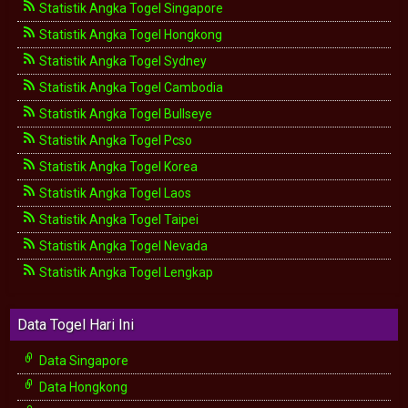
Statistik Angka Togel Singapore
Statistik Angka Togel Hongkong
Statistik Angka Togel Sydney
Statistik Angka Togel Cambodia
Statistik Angka Togel Bullseye
Statistik Angka Togel Pcso
Statistik Angka Togel Korea
Statistik Angka Togel Laos
Statistik Angka Togel Taipei
Statistik Angka Togel Nevada
Statistik Angka Togel Lengkap
Data Togel Hari Ini
Data Singapore
Data Hongkong