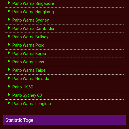
Paito Warna Singapore
Paito Warna Hongkong
Paito Warna Sydney
Paito Warna Cambodia
Paito Warna Bullseye
Paito Warna Pcso
Paito Warna Korea
Paito Warna Laos
Paito Warna Taipei
Paito Warna Nevada
Paito HK 6D
Paito Sydney 6D
Paito Warna Lengkap
Statistik Togel