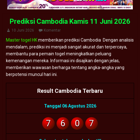
Prediksi Cambodia Kamis 11 Juni 2026
10 Juni 2026
Komentar
Master togel HK
memberikan prediksi Cambodia Dengan analisis
mendalam, prediksi ini menjadi sangat akurat dan terpercaya,
membantu para pemain togel meningkatkan peluang
kemenangan mereka. Informasi ini disajikan dengan jelas,
memberikan wawasan berharga tentang angka-angka yang
berpotensi muncul hari ini.
Result Cambodia Terbaru
Tanggal 06 Agustus 2026
7
6
0
7