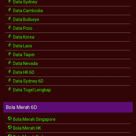
Data Sydney
Data Cambodia
Data Bullseye
Data Pcso
Data Korea
Data Laos
Data Taipei
Data Nevada
Data HK 6D
Data Sydney 6D
Data Togel Lengkap
Bola Merah 6D
Bola Merah Singapore
Bola Merah HK