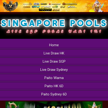
Home
Live Draw HK
Live Draw SGP
Live Draw Sydney
Paito Warna
Paito HK 6D
Paito Sydney 6D