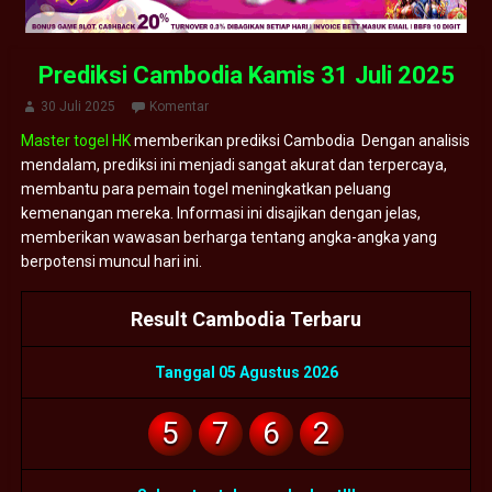
Prediksi Cambodia Kamis 31 Juli 2025
30 Juli 2025
Komentar
Master togel HK
memberikan prediksi Cambodia Dengan analisis
mendalam, prediksi ini menjadi sangat akurat dan terpercaya,
membantu para pemain togel meningkatkan peluang
kemenangan mereka. Informasi ini disajikan dengan jelas,
memberikan wawasan berharga tentang angka-angka yang
berpotensi muncul hari ini.
Result Cambodia Terbaru
Tanggal 05 Agustus 2026
5
7
6
2