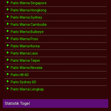
Paito Warna Singapore
Paito Warna Hongkong
Paito Warna Sydney
Paito Warna Cambodia
Paito Warna Bullseye
Paito Warna Pcso
Paito Warna Korea
Paito Warna Laos
Paito Warna Taipei
Paito Warna Nevada
Paito HK 6D
Paito Sydney 6D
Paito Warna Lengkap
Statistik Togel