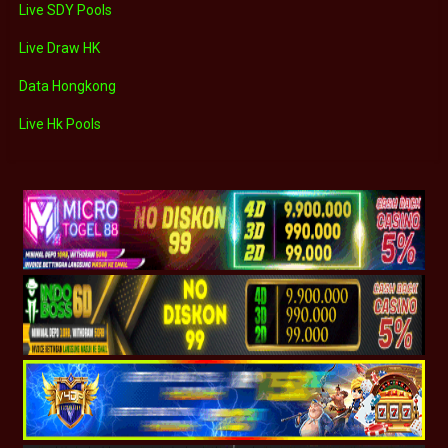
Live SDY Pools
Live Draw HK
Data Hongkong
Live Hk Pools