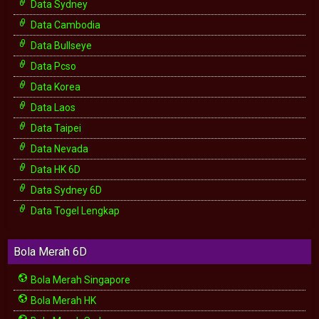
Data Sydney
Data Cambodia
Data Bullseye
Data Pcso
Data Korea
Data Laos
Data Taipei
Data Nevada
Data HK 6D
Data Sydney 6D
Data Togel Lengkap
Bola Merah 6D
Bola Merah Singapore
Bola Merah HK