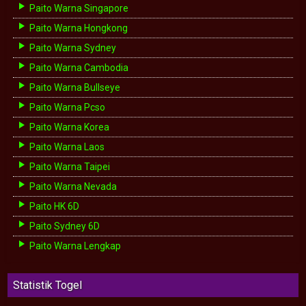
Paito Warna Singapore
Paito Warna Hongkong
Paito Warna Sydney
Paito Warna Cambodia
Paito Warna Bullseye
Paito Warna Pcso
Paito Warna Korea
Paito Warna Laos
Paito Warna Taipei
Paito Warna Nevada
Paito HK 6D
Paito Sydney 6D
Paito Warna Lengkap
Statistik Togel