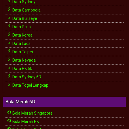
Data Sydney
Data Cambodia
Data Bullseye
Data Pcso
Data Korea
Data Laos
Data Taipei
Data Nevada
Data HK 6D
Data Sydney 6D
Data Togel Lengkap
Bola Merah 6D
Bola Merah Singapore
Bola Merah HK