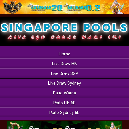
Home
Live Draw HK
Live Draw SGP
Live Draw Sydney
Paito Warna
Paito HK 6D
Paito Sydney 6D