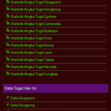
Statistik Angka Togel Singapore
Statistik Angka Togel Hongkong
Statistik Angka Togel Sydney
Statistik Angka Togel Cambodia
Statistik Angka Togel Bullseye
Statistik Angka Togel Pcso
Statistik Angka Togel Korea
Statistik Angka Togel Laos
Statistik Angka Togel Taipei
Statistik Angka Togel Nevada
Statistik Angka Togel Lengkap
Data Togel Hari Ini
Data Singapore
Data Hongkong