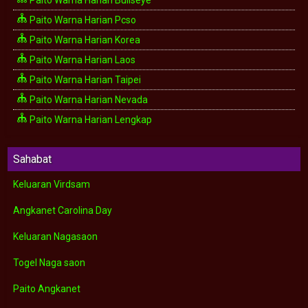
Paito Warna Harian Bullseye
Paito Warna Harian Pcso
Paito Warna Harian Korea
Paito Warna Harian Laos
Paito Warna Harian Taipei
Paito Warna Harian Nevada
Paito Warna Harian Lengkap
Sahabat
Keluaran Virdsam
Angkanet Carolina Day
Keluaran Nagasaon
Togel Naga saon
Paito Angkanet