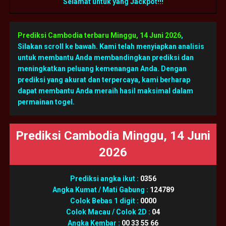
Selamat untuk yang Jackpot!!!
Prediksi Cambodia terbaru Minggu, 14 Juni 2026
,
Silakan scroll ke bawah. Kami telah menyiapkan analisis
untuk membantu Anda membandingkan prediksi dan
meningkatkan peluang kemenangan Anda. Dengan
prediksi yang akurat dan terpercaya, kami berharap
dapat membantu Anda meraih hasil maksimal dalam
permainan togel.
Prediksi Cambodia Minggu, 14 Juni
2026
Prediksi angka ikut :
0356
Angka Kumat / Mati Gabung :
124789
Colok Bebas 1 digit :
0000
Colok Macau / Colok 2D :
04
Angka Kembar :
00 33 55 66