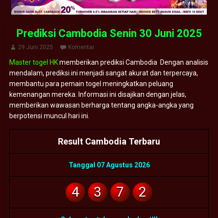
Prediksi Cambodia Senin 30 Juni 2025
29 Juni 2025
Komentar
Master togel HK
memberikan prediksi Cambodia Dengan analisis
mendalam, prediksi ini menjadi sangat akurat dan terpercaya,
membantu para pemain togel meningkatkan peluang
kemenangan mereka. Informasi ini disajikan dengan jelas,
memberikan wawasan berharga tentang angka-angka yang
berpotensi muncul hari ini.
Result Cambodia Terbaru
Tanggal 07 Agustus 2026
4
3
7
2