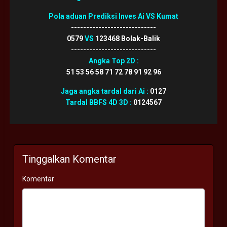
Pola aduan Prediksi Inves Ai VS Kumat
----------------------------
0579
VS
123468 Bolak-Balik
----------------------------
Angka Top 2D :
51 53 56 58 71 72 78 91 92 96
Jaga angka tardal dari Ai :
0127
Tardal BBFS 4D 3D :
0124567
Tinggalkan Komentar
Komentar