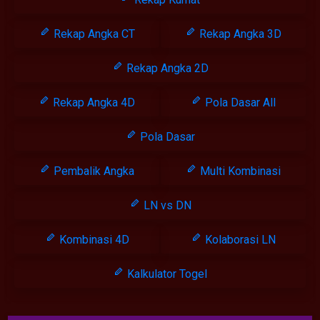
Rekap Angka CT
Rekap Angka 3D
Rekap Angka 2D
Rekap Angka 4D
Pola Dasar All
Pola Dasar
Pembalik Angka
Multi Kombinasi
LN vs DN
Kombinasi 4D
Kolaborasi LN
Kalkulator Togel