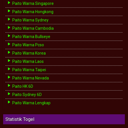
Paito Warna Singapore
Paito Warna Hongkong
Paito Warna Sydney
Paito Warna Cambodia
Paito Warna Bullseye
Paito Warna Pcso
Paito Warna Korea
Paito Warna Laos
Paito Warna Taipei
Paito Warna Nevada
Paito HK 6D
Paito Sydney 6D
Paito Warna Lengkap
Statistik Togel