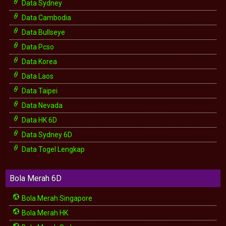
Data Sydney
Data Cambodia
Data Bullseye
Data Pcso
Data Korea
Data Laos
Data Taipei
Data Nevada
Data HK 6D
Data Sydney 6D
Data Togel Lengkap
Bola Merah 6D
Bola Merah Singapore
Bola Merah HK