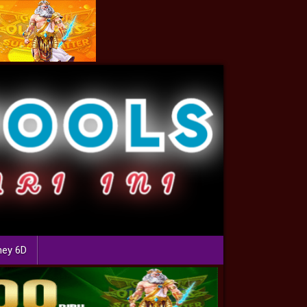
ney 6D