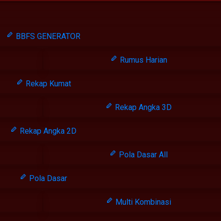
BBFS GENERATOR
Rumus Harian
Rekap Kumat
Rekap Angka 3D
Rekap Angka 2D
Pola Dasar All
Pola Dasar
Multi Kombinasi