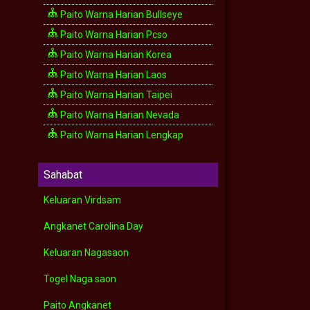
Paito Warna Harian Bullseye
Paito Warna Harian Pcso
Paito Warna Harian Korea
Paito Warna Harian Laos
Paito Warna Harian Taipei
Paito Warna Harian Nevada
Paito Warna Harian Lengkap
Sahabat
Keluaran Virdsam
Angkanet Carolina Day
Keluaran Nagasaon
Togel Naga saon
Paito Angkanet