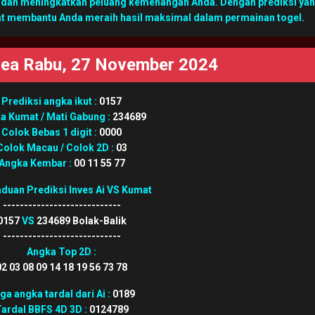
dan meningkatkan peluang kemenangan Anda. Dengan prediksi ya
pat membantu Anda meraih hasil maksimal dalam permainan togel.
rea Rabu, 27 November 2024
Prediksi angka ikut :
0157
a Kumat / Mati Gabung :
234689
Colok Bebas 1 digit :
0000
Colok Macau / Colok 2D :
03
Angka Kembar :
00 11 55 77
aduan Prediksi Inves Ai VS Kumat
----------------------------
0157
VS
234689 Bolak-Balik
----------------------------
Angka Top 2D :
02 03 08 09 14 18 19 56 73 78
ga angka tardal dari Ai :
0189
ardal BBFS 4D 3D :
0124789