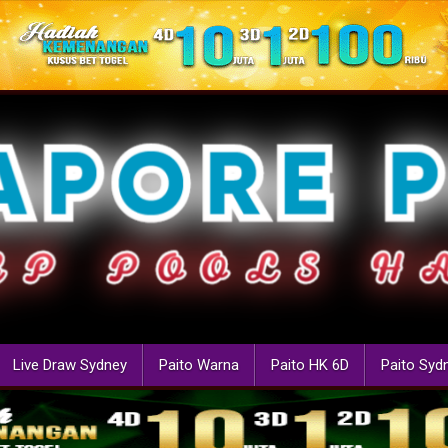
Live Draw Sydney
Paito Warna
Paito HK 6D
Paito Syd