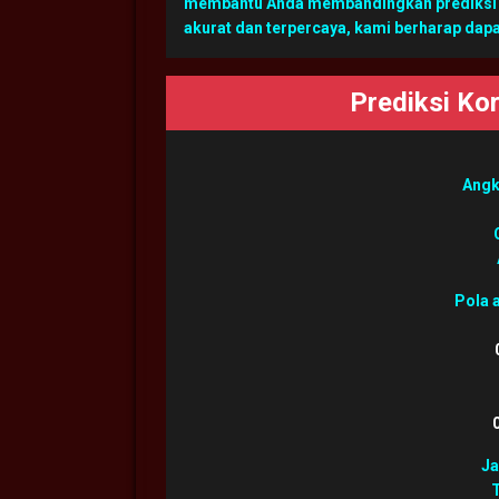
membantu Anda membandingkan prediksi 
akurat dan terpercaya, kami berharap da
Prediksi Ko
Angk
Pola 
Ja
T