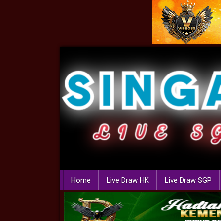
Home
Live Draw HK
Live Draw SGP