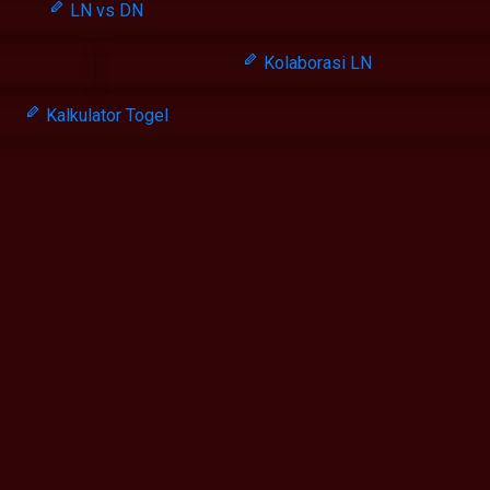
LN vs DN
Kolaborasi LN
Kalkulator Togel