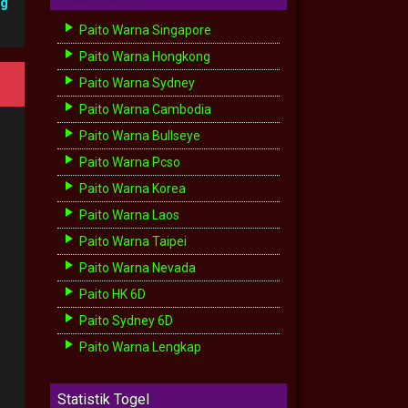
ng
Paito Warna Singapore
Paito Warna Hongkong
Paito Warna Sydney
Paito Warna Cambodia
Paito Warna Bullseye
Paito Warna Pcso
Paito Warna Korea
Paito Warna Laos
Paito Warna Taipei
Paito Warna Nevada
Paito HK 6D
Paito Sydney 6D
Paito Warna Lengkap
Statistik Togel