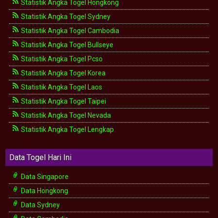
Statistik Angka Togel Hongkong
Statistik Angka Togel Sydney
Statistik Angka Togel Cambodia
Statistik Angka Togel Bullseye
Statistik Angka Togel Pcso
Statistik Angka Togel Korea
Statistik Angka Togel Laos
Statistik Angka Togel Taipei
Statistik Angka Togel Nevada
Statistik Angka Togel Lengkap
Data Togel Hari Ini
Data Singapore
Data Hongkong
Data Sydney