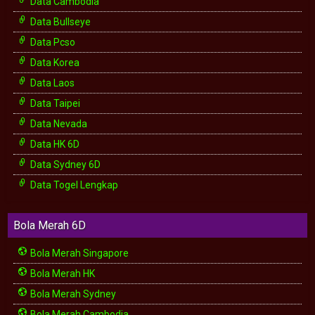
Data Cambodia
Data Bullseye
Data Pcso
Data Korea
Data Laos
Data Taipei
Data Nevada
Data HK 6D
Data Sydney 6D
Data Togel Lengkap
Bola Merah 6D
Bola Merah Singapore
Bola Merah HK
Bola Merah Sydney
Bola Merah Cambodia