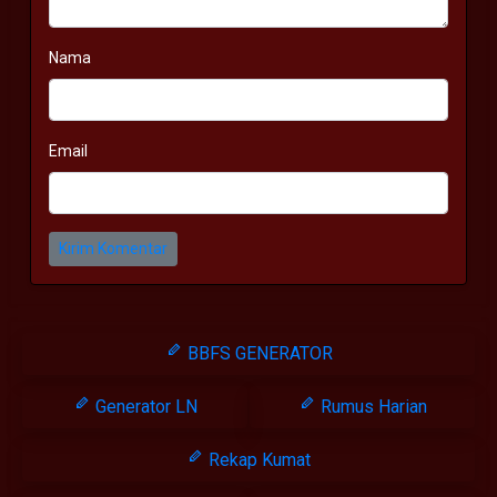
Nama
Email
Kirim Komentar
BBFS GENERATOR
Generator LN
Rumus Harian
Rekap Kumat