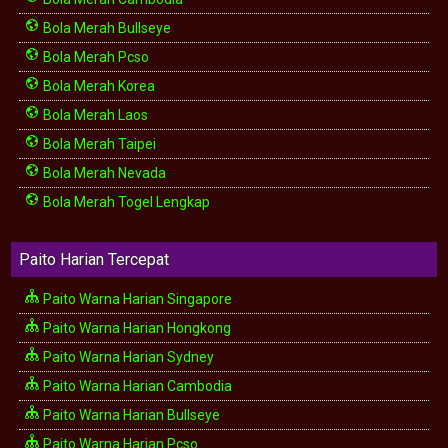
Bola Merah Bullseye
Bola Merah Pcso
Bola Merah Korea
Bola Merah Laos
Bola Merah Taipei
Bola Merah Nevada
Bola Merah Togel Lengkap
Paito Harian Tercepat
Paito Warna Harian Singapore
Paito Warna Harian Hongkong
Paito Warna Harian Sydney
Paito Warna Harian Cambodia
Paito Warna Harian Bullseye
Paito Warna Harian Pcso