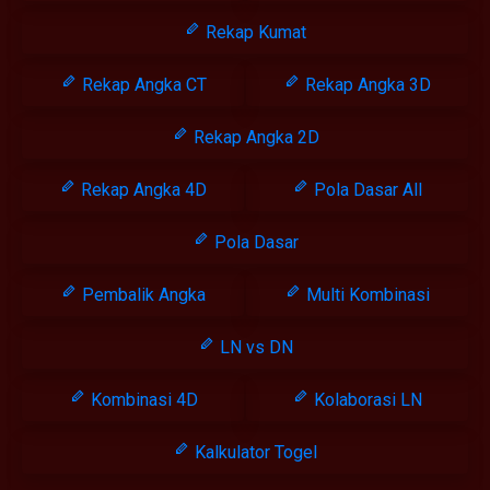
Rekap Kumat
Rekap Angka CT
Rekap Angka 3D
Rekap Angka 2D
Rekap Angka 4D
Pola Dasar All
Pola Dasar
Pembalik Angka
Multi Kombinasi
LN vs DN
Kombinasi 4D
Kolaborasi LN
Kalkulator Togel