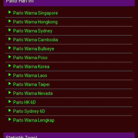
Paito Hari Ini
Paito Warna Singapore
Paito Warna Hongkong
Paito Warna Sydney
Paito Warna Cambodia
Paito Warna Bullseye
Paito Warna Pcso
Paito Warna Korea
Paito Warna Laos
Paito Warna Taipei
Paito Warna Nevada
Paito HK 6D
Paito Sydney 6D
Paito Warna Lengkap
Statistik Togel