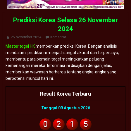
Prediksi Korea Selasa 26 November
2024
25 November 2024
Komentar
Master togel HK
memberikan prediksi Korea Dengan analisis
mendalam, prediksi ini menjadi sangat akurat dan terpercaya,
membantu para pemain togel meningkatkan peluang
kemenangan mereka. Informasi ini disajikan dengan jelas,
memberikan wawasan berharga tentang angka-angka yang
berpotensi muncul hari ini.
Result Korea Terbaru
Tanggal 09 Agustus 2026
0
2
1
5