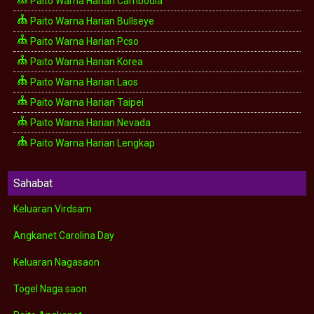
Paito Warna Harian Cambodia
Paito Warna Harian Bullseye
Paito Warna Harian Pcso
Paito Warna Harian Korea
Paito Warna Harian Laos
Paito Warna Harian Taipei
Paito Warna Harian Nevada
Paito Warna Harian Lengkap
Sahabat
Keluaran Virdsam
Angkanet Carolina Day
Keluaran Nagasaon
Togel Naga saon