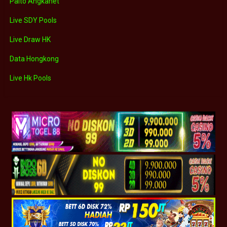
Paito Angkanet
Live SDY Pools
Live Draw HK
Data Hongkong
Live Hk Pools