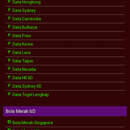
Data Hongkong
Data Sydney
Data Cambodia
Data Bullseye
Data Pcso
Data Korea
Data Laos
Data Taipei
Data Nevada
Data HK 6D
Data Sydney 6D
Data Togel Lengkap
Bola Merah 6D
Bola Merah Singapore