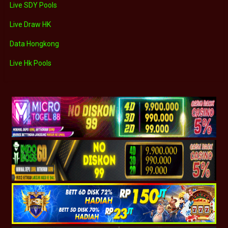
Live SDY Pools
Live Draw HK
Data Hongkong
Live Hk Pools