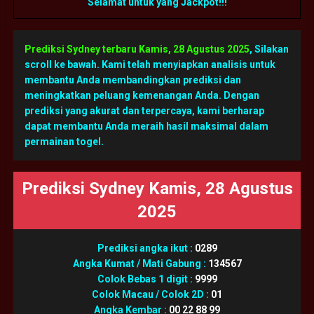
Selamat untuk yang Jackpot!!!
Prediksi Sydney terbaru Kamis, 28 Agustus 2025
,
Silakan
scroll ke bawah. Kami telah menyiapkan analisis untuk
membantu Anda membandingkan prediksi dan
meningkatkan peluang kemenangan Anda. Dengan
prediksi yang akurat dan terpercaya, kami berharap
dapat membantu Anda meraih hasil maksimal dalam
permainan togel.
Prediksi Sydney Kamis, 28 Agustus
2025
Prediksi angka ikut :
0289
Angka Kumat / Mati Gabung :
134567
Colok Bebas 1 digit :
9999
Colok Macau / Colok 2D :
01
Angka Kembar :
00 22 88 99