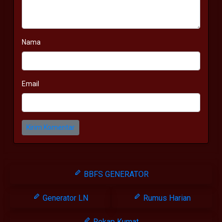
Nama
Email
Kirim Komentar
BBFS GENERATOR
Generator LN
Rumus Harian
Rekap Kumat