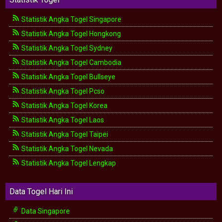
Statistik Angka Togel Singapore
Statistik Angka Togel Hongkong
Statistik Angka Togel Sydney
Statistik Angka Togel Cambodia
Statistik Angka Togel Bullseye
Statistik Angka Togel Pcso
Statistik Angka Togel Korea
Statistik Angka Togel Laos
Statistik Angka Togel Taipei
Statistik Angka Togel Nevada
Statistik Angka Togel Lengkap
Data Togel Hari Ini
Data Singapore