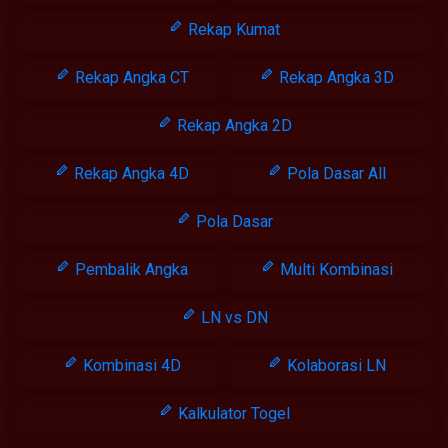
Rekap Kumat
Rekap Angka CT
Rekap Angka 3D
Rekap Angka 2D
Rekap Angka 4D
Pola Dasar All
Pola Dasar
Pembalik Angka
Multi Kombinasi
LN vs DN
Kombinasi 4D
Kolaborasi LN
Kalkulator Togel