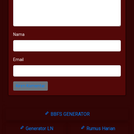
Nama
Email
Kirim Komentar
BBFS GENERATOR
Generator LN
Rumus Harian