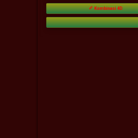
Kombinasi 4D