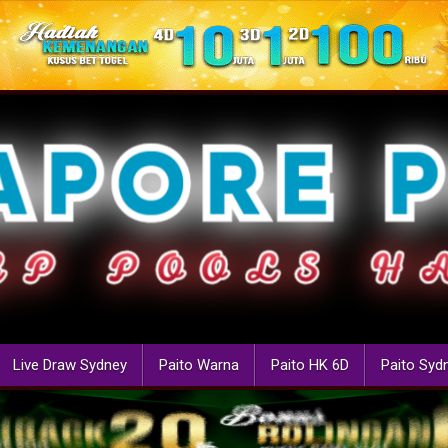
Live Draw Sydney
Paito Warna
Paito HK 6D
Paito Syd