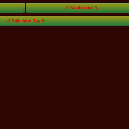
Kolaborasi LN
Kalkulator Togel