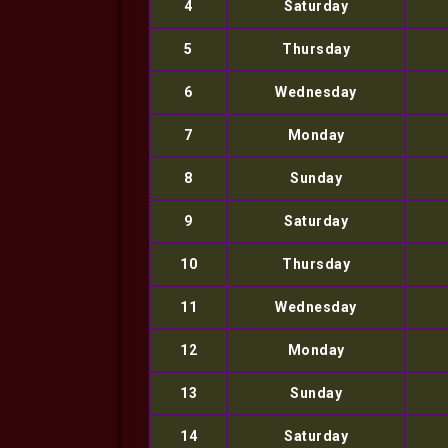
4
Saturday
5
Thursday
6
Wednesday
7
Monday
8
Sunday
9
Saturday
10
Thursday
11
Wednesday
12
Monday
13
Sunday
14
Saturday