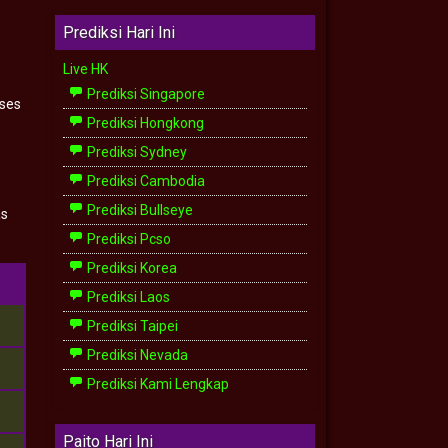
Prediksi Hari Ini
Live HK
Prediksi Singapore
kses
Prediksi Hongkong
Prediksi Sydney
Prediksi Cambodia
Prediksi Bullseye
as
Prediksi Pcso
Prediksi Korea
Prediksi Laos
Prediksi Taipei
Prediksi Nevada
Prediksi Kami Lengkap
Paito Hari Ini