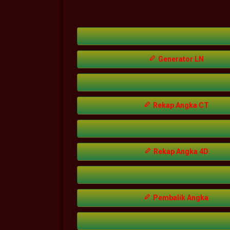
Generator LN
Rekap Angka CT
Rekap Angka 4D
Pembalik Angka