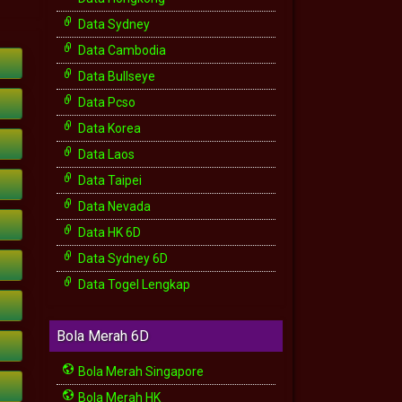
Data Sydney
Data Cambodia
Data Bullseye
Data Pcso
Data Korea
Data Laos
Data Taipei
Data Nevada
Data HK 6D
Data Sydney 6D
Data Togel Lengkap
Bola Merah 6D
Bola Merah Singapore
Bola Merah HK