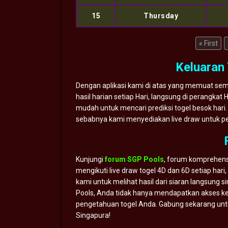
15
Thursday
« First
Keluaran
Dengan aplikasi kami di atas yang memuat s
hasil harian setiap Hari, langsung di perangka
mudah untuk mencari prediksi togel besok har
sebabnya kami menyediakan live draw untuk p
Kunjungi
forum SGP Pools
, forum komprehens
mengikuti live draw togel 4D dan 6D setiap har
kami untuk melihat hasil dari siaran langsung
Pools, Anda tidak hanya mendapatkan akses ke i
pengetahuan togel Anda. Gabung sekarang untuk
Singapura!