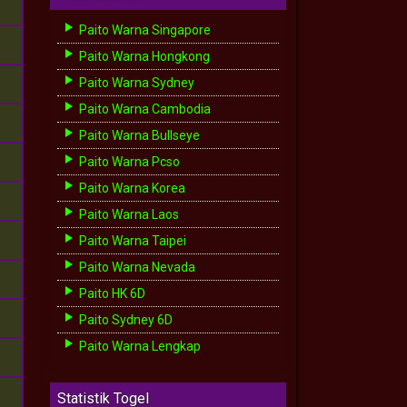
Paito Warna Singapore
Paito Warna Hongkong
Paito Warna Sydney
Paito Warna Cambodia
Paito Warna Bullseye
Paito Warna Pcso
Paito Warna Korea
Paito Warna Laos
Paito Warna Taipei
Paito Warna Nevada
Paito HK 6D
Paito Sydney 6D
Paito Warna Lengkap
Statistik Togel