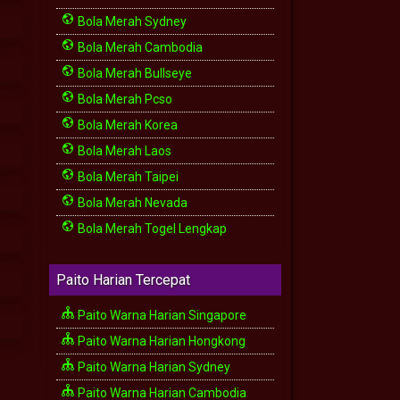
Bola Merah Sydney
Bola Merah Cambodia
Bola Merah Bullseye
Bola Merah Pcso
Bola Merah Korea
Bola Merah Laos
Bola Merah Taipei
Bola Merah Nevada
Bola Merah Togel Lengkap
Paito Harian Tercepat
Paito Warna Harian Singapore
Paito Warna Harian Hongkong
Paito Warna Harian Sydney
Paito Warna Harian Cambodia