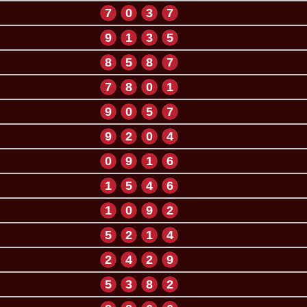
7
0
3
7
9
1
3
5
8
5
8
7
7
8
0
1
9
0
5
7
9
2
0
4
0
9
1
6
1
5
4
6
1
0
9
2
5
2
1
4
2
4
2
9
5
3
8
2