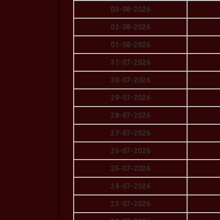
03-08-2026
02-08-2026
01-08-2026
31-07-2026
30-07-2026
29-07-2026
28-07-2026
27-07-2026
26-07-2026
25-07-2026
24-07-2026
23-07-2026