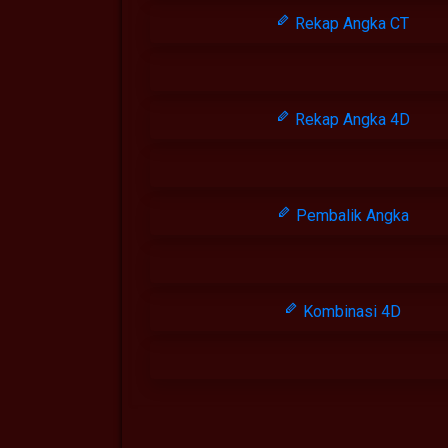
Rekap Angka CT
Rekap Angka 4D
Pembalik Angka
Kombinasi 4D