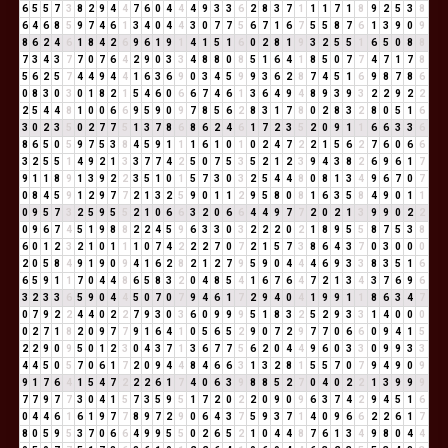
6
5
5
7
3
8
2
9
4
4
7
6
0
4
4
4
9
3
3
6
2
8
3
7
1
1
1
7
1
8
9
2
5
3
8
6
4
6
8
5
9
7
4
6
1
3
4
0
4
4
3
0
7
7
5
6
7
1
6
7
5
5
8
7
6
1
3
9
0
9
8
6
2
4
6
1
8
4
2
6
9
6
1
9
1
4
1
5
1
6
0
2
8
1
9
3
2
5
5
1
6
5
0
8
8
7
3
4
3
7
7
0
7
6
4
2
9
0
3
3
4
8
8
0
8
5
1
6
4
1
8
5
0
7
7
4
7
1
7
8
5
6
2
5
7
4
4
9
4
4
1
6
3
6
9
0
3
4
5
9
9
3
6
2
8
7
4
5
1
6
9
8
7
8
6
0
8
3
0
3
0
1
8
2
1
5
4
6
0
6
6
7
4
6
1
3
6
4
9
4
8
9
3
9
3
2
2
9
2
2
2
5
4
4
8
1
0
0
6
6
9
5
9
0
9
7
8
5
6
2
8
3
1
7
8
0
2
8
3
2
8
0
5
1
6
3
0
2
3
5
0
2
7
7
5
1
3
7
8
6
8
6
2
4
6
1
7
2
3
5
2
0
9
1
1
6
6
3
3
6
8
6
5
0
5
9
7
5
3
8
4
5
9
1
1
1
6
1
0
1
0
2
4
7
2
2
1
5
6
2
7
6
0
6
6
3
2
5
5
1
4
9
2
1
3
3
7
7
4
2
5
0
7
5
3
5
2
1
2
3
9
4
3
8
2
6
9
6
1
7
9
1
1
8
9
1
3
9
2
2
3
5
1
0
1
5
7
3
0
3
2
5
4
4
8
0
8
1
3
4
9
6
7
0
7
0
8
4
5
9
1
2
9
7
7
2
1
3
2
5
9
0
1
1
2
9
5
8
0
8
1
6
3
5
8
4
9
0
1
1
0
9
5
7
3
2
5
9
5
5
2
1
0
6
6
3
2
0
6
6
4
4
9
7
7
2
0
2
1
3
9
9
0
2
2
0
9
6
7
4
5
1
9
8
8
2
2
4
5
9
6
3
3
0
3
2
2
2
0
2
1
8
9
5
5
8
7
5
3
8
6
0
1
2
3
2
1
0
1
1
1
0
7
4
2
2
2
7
0
7
2
1
5
7
3
8
6
4
3
7
0
3
0
0
0
2
0
5
8
4
9
1
9
0
9
4
1
6
2
8
2
1
2
7
9
5
9
0
4
4
4
6
9
3
3
8
3
5
1
6
6
5
9
1
1
7
0
4
4
8
6
5
8
3
2
0
4
8
5
4
1
6
7
6
4
7
2
1
3
4
3
7
6
9
6
3
2
3
3
6
5
9
0
4
4
5
0
7
0
7
9
4
6
1
7
2
9
4
0
4
1
9
9
1
1
8
6
3
4
7
0
7
9
2
2
4
4
0
2
2
7
9
3
0
3
6
0
9
9
9
5
1
8
3
2
5
2
9
3
3
1
4
0
0
0
0
2
7
1
8
2
0
9
7
7
9
1
6
4
1
0
5
6
5
2
9
0
7
2
9
7
7
0
6
6
0
9
4
1
5
2
2
9
0
9
5
0
1
2
3
0
4
3
7
1
3
6
7
7
5
6
2
0
4
4
9
6
0
3
3
0
9
9
3
3
4
4
5
0
5
7
0
6
1
7
2
0
9
4
4
8
4
6
6
3
1
3
2
8
1
5
5
7
0
7
9
4
9
0
9
9
1
7
6
4
1
5
4
7
2
2
2
6
1
7
4
0
6
3
9
8
8
5
2
7
0
4
0
2
2
1
3
9
9
9
7
7
9
7
7
3
0
4
1
5
7
3
5
9
5
1
7
2
0
2
2
0
9
0
9
6
3
7
4
2
9
4
5
1
6
0
4
4
6
1
6
1
9
7
7
8
9
7
2
9
0
6
4
3
7
5
9
3
7
1
4
0
9
6
6
2
2
6
1
7
8
0
5
9
5
3
7
0
6
6
4
9
9
5
5
0
2
6
5
2
1
0
4
4
8
7
6
1
3
4
9
8
0
4
4