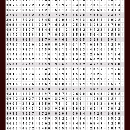
8
9
2
1
3
9
7
8
1
9
5
7
4
3
7
0
1
7
5
3
7
9
6
6
3
2
9
5
2
7
6
0
6
1
7
8
0
7
6
4
0
4
7
2
9
1
2
7
0
7
7
6
9
2
2
6
4
8
0
8
7
8
5
6
2
6
2
8
3
2
0
6
5
2
7
6
8
6
3
9
9
8
2
1
3
5
6
1
3
4
5
3
6
5
2
2
5
6
0
6
8
4
1
4
5
3
7
9
9
9
1
5
1
2
3
3
4
7
4
2
7
7
9
3
3
4
5
7
0
7
9
8
8
5
4
2
3
8
7
6
3
0
7
3
1
7
0
2
0
2
0
3
4
5
9
4
7
0
8
8
7
9
4
3
7
6
3
5
4
9
9
0
2
2
4
5
0
5
1
6
9
1
1
3
4
7
0
8
7
6
6
1
2
8
1
2
5
7
8
6
3
2
8
3
2
6
7
8
0
8
0
8
4
7
2
4
1
0
7
7
5
3
4
4
8
4
9
1
2
3
8
5
9
2
2
9
4
2
3
5
1
2
5
3
8
8
1
4
0
4
4
7
5
9
5
3
9
1
7
8
8
5
3
9
3
3
5
1
8
9
5
6
4
3
7
0
5
9
8
8
3
4
7
6
4
8
6
9
1
1
6
8
7
9
7
0
4
6
3
9
9
3
6
5
2
3
2
8
1
9
5
9
6
1
7
6
7
5
7
3
4
2
5
6
2
2
3
6
8
5
8
2
9
5
5
6
1
7
7
5
6
2
8
3
2
1
2
7
9
7
7
6
9
3
3
9
8
7
1
8
2
1
5
9
5
5
7
1
3
4
1
5
2
3
5
4
1
3
6
9
3
8
2
1
3
7
1
4
9
4
4
5
8
9
8
5
3
1
6
7
1
8
2
9
2
8
9
7
2
9
2
7
6
8
5
6
1
8
4
3
1
9
2
6
8
4
3
6
2
8
6
5
3
3
6
5
8
0
5
5
1
4
0
8
8
6
0
2
8
1
8
2
4
3
7
2
5
0
1
1
6
7
1
9
1
0
8
5
9
5
9
5
6
6
3
0
5
8
2
1
4
2
1
3
4
2
9
4
8
3
6
3
8
1
9
2
4
0
3
3
8
9
4
2
6
1
2
3
8
2
4
7
6
0
6
1
3
5
2
7
8
2
7
6
4
9
0
1
5
6
0
9
7
4
2
7
5
0
4
4
5
6
9
1
1
1
5
7
0
7
7
0
2
5
7
5
2
4
0
4
3
7
9
2
2
8
4
5
0
5
9
4
8
5
4
0
1
5
9
5
3
5
8
8
7
8
9
2
9
2
7
1
6
5
2
4
9
1
6
7
2
5
7
6
4
4
8
6
7
4
6
4
0
8
8
4
1
9
9
9
9
0
5
8
4
8
5
0
7
7
1
7
4
9
4
8
1
6
9
6
5
6
7
8
6
1
9
3
5
8
2
1
8
7
6
4
5
9
2
2
2
8
3
4
7
9
3
1
1
2
1
4
9
8
8
3
1
9
7
7
0
8
7
4
2
2
6
0
0
0
6
1
4
8
3
7
8
6
2
8
0
9
4
2
6
3
8
2
7
9
7
3
6
9
6
3
2
9
0
9
8
4
0
1
1
1
2
8
5
4
9
2
4
1
5
6
9
0
9
9
3
4
8
2
1
8
9
5
0
5
7
5
1
0
1
5
3
9
1
1
0
1
3
3
6
6
9
3
4
7
7
2
9
4
4
0
7
4
3
7
2
1
0
3
3
9
0
8
1
9
5
8
6
3
9
6
2
1
9
1
7
8
4
2
6
8
9
3
3
6
3
2
5
7
3
1
7
2
8
1
8
2
0
9
9
0
0
1
4
5
8
4
2
5
7
6
4
1
0
1
6
0
9
5
5
8
3
9
0
9
6
4
5
9
5
3
1
2
2
4
8
1
8
4
3
9
4
3
0
3
6
5
0
2
2
5
6
2
3
5
4
6
7
9
7
5
3
6
2
8
9
3
0
0
0
7
4
5
0
5
6
5
4
9
4
1
2
0
8
8
7
6
0
3
3
0
5
7
2
9
3
4
8
0
8
9
0
5
3
8
8
9
5
1
6
2
1
0
4
4
0
8
1
7
8