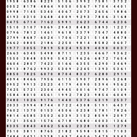
1
9
5
8
4
6
3
8
6
5
8
2
2
9
2
5
1
0
6
6
3
9
9
2
2
7
5
8
1
9
3
7
3
2
5
0
0
5
2
7
8
1
7
8
6
4
8
6
4
1
9
0
5
0
5
0
5
6
7
4
9
7
0
4
4
4
4
0
1
1
0
9
9
8
8
7
1
4
5
9
5
3
4
0
4
4
0
6
7
4
2
0
7
3
1
2
6
5
6
2
1
8
8
6
5
4
1
9
3
3
0
3
1
0
1
3
6
4
8
3
4
0
0
9
9
9
2
9
3
3
7
8
0
6
6
3
1
6
8
5
0
4
7
5
3
6
7
1
4
5
7
1
6
2
8
5
9
9
1
1
2
6
2
3
5
6
7
4
4
8
6
2
3
6
9
1
5
1
0
1
3
1
0
7
7
9
0
6
9
6
2
9
4
3
7
8
4
8
3
2
3
8
9
3
3
1
2
2
7
9
0
7
9
6
6
7
8
1
2
3
1
4
6
1
7
9
6
1
8
9
3
3
7
9
7
7
5
4
7
2
4
8
8
0
8
2
7
9
9
9
8
6
8
7
6
6
0
2
4
6
1
7
0
6
6
7
2
2
1
3
5
1
4
8
3
4
4
7
8
6
3
6
6
2
8
0
8
0
5
5
2
1
8
6
5
2
2
5
0
5
9
8
1
4
5
8
5
8
2
1
0
6
0
7
7
1
9
7
7
5
3
0
5
5
1
7
8
1
9
1
5
0
2
4
6
9
5
3
9
3
4
0
9
0
9
0
0
3
7
1
2
6
6
3
9
6
3
4
5
9
5
4
9
8
8
8
7
1
1
2
1
2
3
5
8
4
6
6
7
4
9
3
6
2
8
1
5
5
0
5
3
8
4
8
3
0
5
9
0
9
5
4
3
2
5
9
6
2
6
8
6
8
7
2
9
7
6
5
4
9
4
6
0
4
4
2
8
0
7
7
7
4
2
3
5
0
1
6
6
3
6
3
5
5
1
6
2
9
0
9
3
4
6
9
6
0
9
1
3
4
8
7
6
2
8
9
9
3
2
5
5
3
0
9
9
2
2
4
5
9
1
3
9
3
3
5
3
6
1
7
0
8
5
0
5
7
8
2
5
7
6
0
7
0
7
8
7
0
4
4
8
3
2
7
9
6
2
8
0
8
2
9
1
9
1
4
0
9
4
4
8
4
6
6
3
7
9
5
6
2
6
1
1
5
6
5
9
0
7
7
2
8
9
6
6
5
2
6
8
5
0
9
5
2
7
9
9
1
3
4
2
5
2
3
5
4
1
7
9
7
4
0
9
0
9
5
3
9
4
4
9
5
6
2
8
7
4
2
5
7
5
7
2
1
3
2
3
0
4
4
4
9
4
5
9
0
0
1
6
7
9
7
4
7
2
0
1
0
9
9
1
5
8
4
3
8
0
1
0
1
4
5
6
1
7
1
9
9
2
2
7
8
2
3
5
9
8
5
4
9
6
0
4
9
4
7
4
8
0
8
1
0
2
6
8
9
1
7
6
4
1
4
4
0
4
5
3
7
6
4
6
3
1
9
1
2
5
3
7
1
2
0
3
3
6
3
9
9
4
4
8
7
4
4
8
0
7
2
2
4
4
3
0
8
8
5
1
9
1
1
6
4
3
7
1
7
6
0
2
2
1
3
7
0
7
0
1
5
3
8
4
5
0
6
6
0
2
3
8
2
5
7
8
1
9
7
8
2
6
8
9
8
1
4
5
6
5
8
5
4
3
5
0
2
2
6
3
3
9
3
3
1
5
2
7
8
5
9
9
9
2
0
9
7
7
7
1
2
1
3
3
5
6
3
9
1
5
7
6
4
6
7
1
8
9
9
6
8
0
8
4
0
0
3
3
1
3
6
4
1
8
3
3
5
8
0
8
4
3
7
4
0
6
2
8
5
6
6
3
9
2
3
2
8
1
1
0
8
5
4
1
2
7
9
7
7
5
1
0
1
3
8
1
1
2
8
7
6
5
2
2
1
8
2
1
9
5
9
8
8
5
8
1
5
6
7
1
0
3
3
7
4
8
4
3
0
4
3
1
4
5
3
3
8
2
1
6
9
7
7
4
6
0
6
6
3
4
7
9
7
9
9
4
5
9