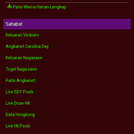
Paito Warna Harian Lengkap
Sahabat
Keluaran Virdsam
Angkanet Carolina Day
Keluaran Nagasaon
Togel Naga saon
Paito Angkanet
Live SDY Pools
Live Draw HK
Data Hongkong
Live Hk Pools