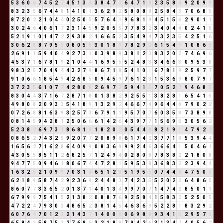
5
3
6
0
6
7
4
5
2
7
4
5
1
3
4
3
8
4
7
2
6
4
7
1
8
2
3
5
8
4
9
2
0
9
9
8
3
2
3
5
6
7
4
4
8
1
4
1
0
1
3
6
2
9
2
5
8
0
8
8
2
5
8
4
3
7
0
6
8
5
8
7
2
0
2
2
1
0
4
4
0
2
5
0
5
5
7
6
4
1
9
6
8
1
9
4
5
1
5
6
2
9
0
1
1
3
0
2
4
6
4
0
6
1
7
2
3
1
4
5
9
2
0
5
5
7
7
8
3
2
3
4
0
4
4
0
2
4
1
5
5
2
1
9
1
0
1
4
7
2
2
9
3
8
2
1
6
6
5
2
3
5
4
9
4
7
3
2
3
5
4
2
5
1
6
3
0
6
2
8
8
7
9
5
5
0
8
0
5
5
3
0
1
8
9
7
8
2
9
2
6
1
5
4
9
1
0
8
6
5
2
6
9
1
1
5
9
4
0
4
9
2
7
3
1
0
3
9
8
8
3
8
1
2
3
8
3
2
0
2
7
4
6
9
6
4
5
3
7
1
6
7
8
1
9
2
1
0
4
4
1
6
9
5
5
5
2
4
8
3
3
4
6
6
3
0
9
5
3
8
9
8
3
2
5
7
0
4
9
4
4
3
2
7
9
8
6
7
1
8
5
4
1
0
1
6
7
8
1
9
2
5
9
7
7
9
1
0
6
6
1
8
5
4
9
4
2
6
8
5
0
9
4
5
9
7
6
1
2
3
1
5
3
6
9
8
0
7
9
7
3
7
2
3
5
6
1
0
7
7
4
2
8
0
8
2
6
9
7
7
5
9
4
1
5
7
0
5
2
7
9
4
6
8
5
8
3
0
4
4
3
7
1
6
7
2
8
7
1
8
0
1
3
8
2
9
2
5
5
1
3
8
2
8
1
6
5
4
1
5
4
9
8
0
8
2
0
9
3
3
5
4
1
8
9
1
3
2
9
2
4
6
6
7
4
9
6
4
4
8
7
9
0
2
2
0
7
2
6
8
8
1
6
3
9
3
2
5
7
3
6
7
9
1
1
9
5
7
0
7
6
0
3
5
8
7
3
8
9
8
0
8
1
4
5
9
4
2
8
1
2
5
0
6
6
6
1
4
2
6
4
3
9
7
7
1
5
6
9
6
3
0
5
6
2
5
2
3
8
2
6
9
7
3
1
8
6
8
1
9
1
8
2
0
2
0
5
4
4
8
8
2
1
9
1
4
7
9
2
2
0
8
6
5
2
7
4
3
2
5
9
2
0
7
7
2
0
8
9
8
6
1
7
4
2
3
7
7
1
8
5
3
9
4
4
1
6
5
6
2
7
1
6
2
8
6
4
0
9
9
0
8
3
6
9
9
9
2
4
6
3
6
6
4
1
5
0
4
6
1
4
3
0
5
5
8
5
1
1
2
6
8
2
5
7
1
2
4
9
4
0
2
8
0
8
7
8
3
8
2
2
1
8
0
8
9
4
7
7
5
0
9
4
6
1
8
0
6
7
4
4
7
2
8
1
5
9
5
3
8
3
6
8
3
2
2
3
9
4
4
1
6
3
2
5
2
1
0
9
9
7
0
3
1
4
6
5
1
2
3
5
1
9
5
5
0
7
4
4
8
4
7
5
0
5
6
2
1
8
9
5
8
7
4
2
9
2
3
6
9
2
4
4
8
3
7
4
2
3
5
5
2
0
2
2
6
4
8
6
5
8
6
0
7
7
3
3
6
5
2
0
1
3
7
1
4
0
1
3
4
9
9
7
0
7
1
4
7
4
2
8
5
0
1
1
6
7
9
9
9
7
5
4
1
5
2
1
3
8
2
0
8
8
7
6
9
2
5
8
4
1
5
8
3
2
5
2
5
0
5
4
7
2
2
4
7
9
3
0
3
4
8
6
5
2
3
8
1
4
5
4
6
3
6
9
5
2
2
8
1
8
3
2
9
2
6
0
7
6
4
7
0
1
2
3
2
1
4
3
7
1
4
0
0
0
0
6
9
8
8
9
3
4
1
5
2
9
5
7
3
6
5
8
4
3
5
8
7
5
3
2
7
6
9
6
3
2
1
8
9
7
9
4
2
6
3
1
3
4
7
4
0
5
6
2