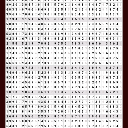
8
9
2
0
2
3
8
4
7
2
0
1
4
5
9
5
7
9
2
2
1
4
0
8
8
9
4
8
7
6
7
3
2
1
3
6
8
3
3
6
0
7
0
6
6
8
6
9
1
1
2
5
5
9
5
7
2
1
5
6
9
8
6
2
8
1
8
7
4
2
3
9
6
9
6
7
0
0
2
2
4
1
9
0
9
8
2
8
0
8
5
3
4
6
1
0
3
2
8
1
9
4
5
7
3
2
7
3
4
7
3
1
5
1
6
6
9
7
5
3
6
5
4
3
7
1
6
1
6
7
0
4
3
9
3
7
8
9
2
2
5
8
0
9
9
1
9
2
4
6
4
0
6
7
4
8
6
5
3
8
3
2
9
1
1
2
3
8
6
5
9
7
8
4
3
7
0
3
8
2
8
1
0
0
0
0
3
7
4
2
3
5
4
5
9
6
7
5
1
6
6
4
1
2
3
8
0
0
5
5
5
3
8
9
8
7
3
4
0
4
9
8
2
4
6
4
6
9
8
8
2
4
6
3
9
1
9
6
7
4
8
3
4
6
1
0
2
3
8
2
6
7
1
8
9
3
1
6
9
6
8
5
2
3
5
1
3
9
2
2
5
0
7
9
7
6
9
0
1
1
2
1
5
5
1
5
2
1
9
1
7
8
8
2
1
9
7
5
0
5
4
9
3
4
7
8
6
4
6
1
3
4
6
2
8
4
5
8
7
6
1
0
8
1
9
0
7
1
8
9
3
8
2
4
6
4
1
0
3
3
6
3
9
1
1
8
2
7
5
3
1
7
4
9
4
5
2
8
5
4
2
1
3
7
1
9
3
6
0
6
8
9
7
4
2
7
2
5
6
2
6
7
0
7
7
3
4
9
2
2
1
6
4
7
2
7
5
8
4
3
3
0
2
8
1
0
8
1
2
3
1
9
5
3
8
4
0
7
5
3
5
6
6
0
6
9
3
4
1
5
2
7
8
9
8
2
1
3
4
7
7
8
9
5
5
8
2
5
6
2
6
9
0
7
7
0
6
1
0
1
6
7
2
3
5
1
4
4
8
3
9
5
3
5
8
3
4
1
2
3
1
0
6
4
1
0
3
7
4
2
7
4
0
6
6
9
6
2
1
3
5
2
3
9
3
4
1
3
8
2
3
4
8
7
6
2
4
9
1
1
9
8
6
4
1
8
3
4
7
2
1
9
0
6
6
2
7
5
1
6
9
5
1
0
1
6
0
5
3
8
1
0
8
5
4
6
3
7
2
9
0
8
4
7
2
4
5
6
7
4
6
1
2
8
1
0
6
7
9
7
7
8
2
2
4
5
2
0
1
1
0
8
6
9
6
3
4
7
2
9
4
5
3
1
4
3
1
8
6
5
8
9
9
3
3
2
7
9
4
4
9
6
4
5
9
1
9
6
0
6
2
8
1
8
9
9
8
6
4
1
3
6
2
9
2
1
0
3
7
1
2
6
5
7
3
1
3
0
0
0
6
2
2
1
3
5
1
7
2
9
3
9
8
7
6
7
5
3
6
9
8
4
3
5
8
4
8
7
6
4
8
7
2
0
2
0
1
9
4
4
3
0
9
7
7
7
9
1
9
1
4
3
5
8
4
0
6
4
8
3
9
2
7
0
7
2
1
3
3
6
2
5
8
1
9
1
0
0
6
6
6
5
7
9
7
0
9
3
0
3
5
4
6
9
6
8
4
5
2
7
9
1
7
5
3
4
8
8
3
2
1
7
2
8
1
8
1
9
3
3
3
5
3
4
7
7
2
8
0
8
7
3
6
5
2
4
1
7
9
7
6
6
4
3
7
2
6
0
7
7
9
5
5
6
2
X
X
X
X
X
8
0
7
0
7
5
7
1
1
2
3
9
0
8
8
8
1
3
4
7
0
3
5
1
6
0
8
9
6
6
1
4
2
2
4
5
3
1
8
9
0
2
7
1
8
5
2
1
4
5
6
5
2
5
7
6
4
3
9
3
2
1
6
5
2
7
9
5
1
6
9
5
1
3
4
6
0
8
8
7
9
7
3
1
4
7
2
3
4
7