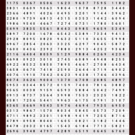
1
1
7
5
3
0
3
6
7
4
0
5
0
6
6
1
6
2
3
5
9
6
3
7
1
7
5
9
5
5
1
1
8
2
1
3
8
3
1
4
0
6
0
9
9
9
0
6
3
9
9
8
0
4
4
1
0
7
8
6
8
7
2
8
1
3
4
4
0
4
2
3
6
6
3
4
8
9
1
1
4
0
2
6
8
0
4
9
5
5
3
2
0
1
1
9
1
4
4
8
3
9
6
2
8
2
2
8
0
8
9
7
3
9
3
6
8
1
3
4
4
3
1
5
6
0
3
5
3
8
1
4
4
2
6
6
0
9
4
4
1
9
8
6
5
9
5
4
0
4
4
6
6
7
4
7
2
7
4
2
0
7
3
1
4
1
7
8
0
8
5
6
0
1
1
5
4
9
9
9
3
8
3
5
8
5
5
6
1
7
8
4
4
3
7
0
9
8
5
4
9
6
5
9
5
5
3
4
9
4
5
8
9
7
7
7
2
0
0
0
1
6
7
8
6
6
5
4
2
6
5
3
8
9
8
7
3
3
4
7
9
4
1
3
4
2
9
2
8
1
8
0
9
5
5
0
8
2
0
2
9
6
3
2
5
5
1
1
0
1
3
6
5
5
1
5
9
9
8
8
6
9
6
7
4
2
8
5
4
9
2
0
6
3
9
3
3
2
5
7
6
2
9
7
7
9
0
4
5
9
5
8
7
2
9
1
6
0
0
0
0
4
3
6
9
2
3
9
2
2
7
8
8
0
8
2
9
1
3
4
4
2
5
2
7
9
3
6
8
5
2
1
1
6
7
6
4
0
4
4
8
0
5
9
5
5
1
2
9
2
9
8
8
4
3
0
2
6
9
6
4
2
3
4
7
4
6
9
8
8
0
9
2
3
5
3
0
1
0
1
2
7
4
5
9
6
0
8
9
8
4
9
4
8
3
8
2
5
5
1
6
9
2
2
4
8
5
3
2
5
5
8
5
0
5
7
8
9
5
5
4
6
6
7
4
2
7
0
8
8
6
4
3
4
7
1
6
5
8
4
0
6
7
0
7
7
4
1
8
9
2
5
9
0
9
2
6
4
4
8
0
7
1
9
1
6
9
0
2
2
4
0
7
6
4
1
9
1
0
1
7
0
4
2
6
0
6
2
3
5
9
4
3
8
2
1
7
4
6
1
4
3
9
6
6
8
0
7
4
2
3
6
2
6
8
9
0
0
4
4
1
3
7
0
7
6
7
0
8
8
2
0
8
5
4
4
8
9
7
7
5
9
5
3
8
0
3
4
4
8
8
5
7
2
9
0
1
5
9
5
7
4
0
0
0
7
8
1
6
7
3
8
8
2
1
9
5
6
5
2
0
0
3
8
2
9
1
5
9
5
6
5
9
3
3
5
8
8
4
3
5
0
4
2
6
7
4
9
9
9
0
9
1
3
4
8
7
3
7
1
3
5
6
4
1
3
9
9
8
8
7
5
5
3
8
2
3
2
5
7
1
8
2
2
4
0
5
8
1
9
7
2
5
6
2
5
4
4
1
5
9
9
6
3
9
6
1
7
5
3
0
7
9
1
1
3
1
0
7
7
8
3
6
5
2
0
6
6
9
6
9
5
4
3
7
5
9
7
6
4
4
6
9
4
4
7
9
3
5
8
6
9
5
0
5
0
3
1
3
4
9
8
6
7
4
1
5
7
0
7
8
0
3
4
7
5
8
4
5
9
0
5
7
3
1
7
2
0
9
9
4
7
1
1
2
9
8
9
2
2
3
3
0
1
1
1
0
9
8
8
9
4
1
9
1
7
2
5
5
1
8
7
1
6
7
4
7
8
9
8
0
9
5
8
4
8
0
4
0
4
1
6
0
5
5
0
8
2
1
3
3
1
8
2
1
1
4
4
6
1
8
4
7
8
6
2
0
3
2
5
0
1
6
5
2
1
5
4
3
7
6
1
8
4
3
7
7
1
3
4
5
8
2
1
3
2
6
9
6
6
3
9
4
8
3
4
7
9
7
7
4
2
8
9
8
6
5
1
9
1
0
6
4
5
9
6
7
6
0
6