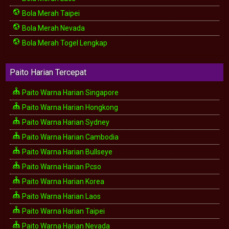
Bola Merah Taipei
Bola Merah Nevada
Bola Merah Togel Lengkap
Paito Harian Tercepat
Paito Warna Harian Singapore
Paito Warna Harian Hongkong
Paito Warna Harian Sydney
Paito Warna Harian Cambodia
Paito Warna Harian Bullseye
Paito Warna Harian Pcso
Paito Warna Harian Korea
Paito Warna Harian Laos
Paito Warna Harian Taipei
Paito Warna Harian Nevada