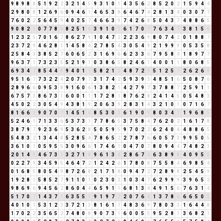
9
8
9
8
8
5
1
9
2
2
3
2
1
4
5
9
3
1
0
1
4
3
5
6
2
8
5
2
0
2
1
5
9
4
4
2
9
8
0
8
1
2
6
9
6
0
9
4
6
1
4
6
5
3
8
6
4
6
7
4
2
8
1
3
4
0
3
0
7
7
7
6
0
2
2
5
6
4
5
9
4
0
2
5
7
4
6
6
3
9
7
4
2
6
8
5
0
4
3
7
4
8
8
6
5
9
0
8
2
1
0
7
7
8
6
8
2
5
1
6
3
9
1
0
1
6
1
7
0
7
7
6
3
4
7
3
8
1
5
6
1
2
3
2
5
7
0
1
6
7
8
6
2
7
9
1
0
4
7
2
2
2
3
6
9
8
0
7
4
2
0
1
8
8
7
2
3
7
2
9
4
6
2
8
1
1
4
5
8
4
2
7
8
5
4
3
0
5
4
9
2
1
9
9
9
0
5
3
5
8
2
5
8
4
3
3
8
5
2
7
6
0
6
5
2
3
1
6
9
6
6
2
3
3
6
7
9
5
8
4
1
8
9
7
7
9
6
3
7
1
7
3
2
3
5
5
2
1
9
1
0
3
8
6
5
8
2
4
6
1
4
0
0
1
1
8
0
6
8
5
6
9
3
4
7
8
5
4
4
8
9
4
0
1
1
5
8
2
1
3
4
8
7
2
9
5
1
2
5
7
2
6
2
6
8
9
5
1
6
7
7
3
2
2
4
2
0
7
9
7
3
1
7
4
2
5
9
3
9
3
4
8
5
1
6
5
0
8
7
6
2
8
9
6
6
0
9
5
3
8
9
1
6
0
6
1
3
8
2
1
4
2
7
9
7
3
7
8
8
7
2
5
9
1
1
6
7
5
7
3
8
6
7
3
1
6
0
0
1
1
1
7
2
8
1
8
7
6
2
8
2
4
1
4
5
0
5
4
8
3
4
5
0
2
2
3
0
5
4
9
4
3
8
1
9
2
0
6
3
9
2
8
3
1
4
3
2
1
0
1
0
7
1
6
7
8
1
6
6
3
9
0
7
0
7
1
4
5
1
6
8
5
3
0
3
6
1
9
0
9
8
0
3
4
7
1
9
6
8
5
5
2
4
6
1
7
1
3
3
6
5
3
7
3
1
7
7
8
6
5
3
7
5
8
4
7
6
2
0
2
1
6
1
7
8
3
8
7
9
7
9
2
3
6
9
5
3
6
2
8
5
0
5
9
5
9
7
0
2
2
6
2
4
0
4
4
8
8
6
5
5
4
8
3
2
1
3
4
4
8
5
2
8
5
4
7
8
6
5
2
2
7
8
7
6
6
0
5
7
3
9
9
5
0
5
3
6
1
0
1
0
5
9
5
5
3
0
9
6
6
1
7
4
6
1
0
4
7
0
7
8
0
9
4
4
7
4
8
2
1
2
0
1
4
5
4
6
7
3
1
3
2
7
1
8
9
6
1
3
4
2
8
6
7
4
6
3
8
9
8
4
0
9
5
5
0
2
2
7
9
3
4
5
9
5
4
6
4
7
2
1
2
4
2
6
1
7
8
0
8
7
5
5
8
4
6
9
8
5
4
0
1
6
8
5
8
0
5
4
9
8
7
2
6
8
2
1
7
1
8
0
9
4
7
2
7
2
8
9
8
2
5
4
5
9
1
9
2
8
1
5
8
5
2
7
9
1
1
0
1
0
2
3
0
3
1
0
3
4
7
6
2
9
9
9
3
9
6
5
2
9
8
6
9
6
9
4
5
6
2
8
6
0
4
4
6
5
9
1
1
6
8
1
3
4
4
9
1
5
6
7
6
3
1
4
5
1
7
0
7
1
4
3
7
1
6
3
5
5
1
9
1
9
7
7
2
0
7
6
4
1
3
7
8
6
6
6
5
0
5
4
0
1
0
1
5
3
1
2
3
3
7
2
1
3
8
1
6
1
7
4
8
3
6
9
7
8
0
3
3
1
6
4
4
8
1
7
0
2
2
3
5
6
5
2
7
4
8
0
8
9
0
7
3
1
6
0
0
5
5
9
5
2
8
1
3
6
8
2
1