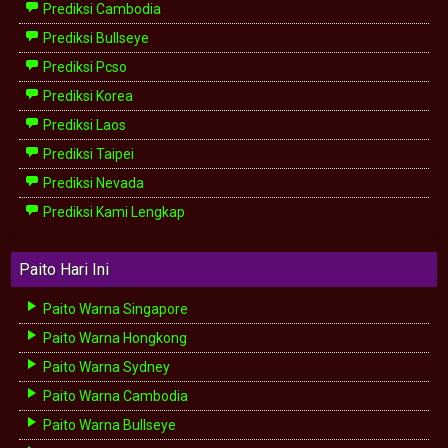
Prediksi Cambodia
Prediksi Bullseye
Prediksi Pcso
Prediksi Korea
Prediksi Laos
Prediksi Taipei
Prediksi Nevada
Prediksi Kami Lengkap
Paito Hari Ini
Paito Warna Singapore
Paito Warna Hongkong
Paito Warna Sydney
Paito Warna Cambodia
Paito Warna Bullseye