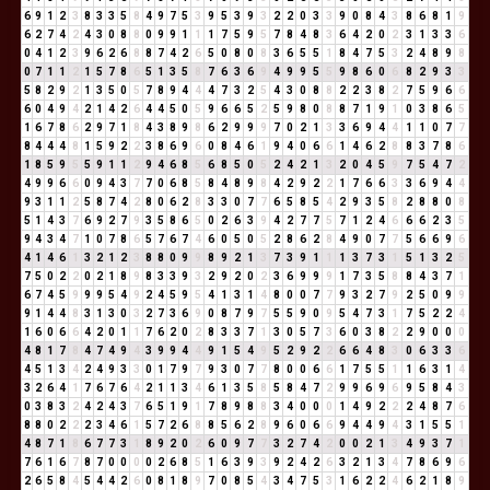
6
9
1
2
3
8
3
3
5
8
4
9
7
5
3
9
5
3
9
3
2
2
0
3
3
9
0
8
4
3
8
6
8
1
9
6
2
7
4
2
4
3
0
8
8
0
9
9
1
1
1
7
5
9
5
7
8
4
8
3
6
4
2
0
2
3
1
3
3
6
0
4
1
2
3
9
6
2
6
8
8
7
4
2
6
5
0
8
0
8
3
6
5
5
1
8
4
7
5
3
2
4
8
9
8
0
7
1
1
2
1
5
7
8
6
5
1
3
5
8
7
6
3
6
9
4
9
9
5
5
9
8
6
0
6
8
2
9
3
3
5
8
2
9
2
1
3
5
0
5
7
8
9
4
4
4
7
3
2
5
4
3
0
8
8
2
2
3
8
2
7
5
9
6
6
6
0
4
9
4
2
1
4
2
6
4
4
5
0
5
9
6
6
5
2
5
9
8
0
8
8
7
1
9
1
0
3
8
6
5
1
6
7
8
6
2
9
7
1
8
4
3
8
9
8
6
2
9
9
9
7
0
2
1
3
3
6
9
4
4
1
1
0
7
7
8
4
4
4
8
1
5
9
2
2
3
8
6
9
6
0
8
4
6
1
9
4
0
6
6
1
4
6
2
8
8
3
7
8
6
1
8
5
9
5
5
9
1
1
2
9
4
6
8
5
6
8
5
0
5
2
4
2
1
3
2
0
4
5
9
7
5
4
7
2
4
9
9
6
6
0
9
4
3
7
7
0
6
8
5
8
4
8
9
8
4
2
9
2
2
1
7
6
6
3
3
6
9
4
4
9
3
1
1
2
5
8
7
4
2
8
0
6
2
8
3
3
0
7
7
6
5
8
5
4
2
9
3
5
8
2
8
8
0
8
5
1
4
3
7
6
9
2
7
9
3
5
8
6
5
0
2
6
3
9
4
2
7
7
5
7
1
2
4
6
6
6
2
3
5
9
4
3
4
7
1
0
7
8
6
5
7
6
7
4
6
0
5
0
5
2
8
6
2
8
4
9
0
7
7
5
6
6
9
6
4
1
4
6
1
3
2
1
2
3
8
8
0
9
9
8
9
2
1
3
7
3
9
1
1
1
3
7
3
1
5
1
3
2
5
7
5
0
2
2
0
2
1
8
9
8
3
3
9
3
2
9
2
0
2
3
6
9
9
9
1
7
3
5
8
8
4
3
7
1
6
7
4
5
9
9
9
5
4
9
2
4
5
9
5
4
1
3
1
4
8
0
0
7
7
9
3
2
7
9
2
5
0
9
9
9
1
4
4
8
3
1
3
0
3
2
7
3
6
9
0
8
7
9
7
5
5
9
0
9
5
4
7
3
1
7
5
2
2
4
1
6
0
6
6
4
2
0
1
1
7
6
2
0
2
8
3
3
7
1
3
0
5
7
3
6
0
3
8
2
2
9
0
0
0
4
8
1
7
8
4
7
4
9
4
3
9
9
4
4
9
1
5
4
9
5
2
9
2
2
6
6
4
8
3
0
6
3
3
6
4
5
1
3
4
2
4
9
3
3
0
1
7
9
7
9
3
0
7
7
8
0
0
6
6
1
7
5
5
1
1
6
3
1
4
3
2
6
4
1
7
6
7
6
4
2
1
1
3
4
6
1
3
5
8
5
8
4
7
2
9
9
6
9
6
9
5
8
4
3
0
3
8
3
2
4
2
4
3
7
6
5
1
9
1
7
8
9
8
8
3
4
0
0
0
1
4
9
2
2
2
4
8
7
6
8
8
0
2
2
2
3
4
6
1
5
7
2
6
8
8
5
6
2
8
9
6
0
6
6
9
4
4
9
4
3
1
5
5
1
4
8
7
1
8
6
7
7
3
1
8
9
2
0
2
6
0
9
7
7
3
2
7
4
2
0
0
2
1
3
4
9
3
7
1
7
6
1
6
7
8
7
0
0
0
0
2
6
8
5
1
6
3
9
3
9
2
4
2
6
3
2
1
3
4
7
8
6
9
6
2
6
5
8
4
5
4
4
2
6
0
8
1
8
9
7
0
8
5
4
3
4
7
5
3
1
6
2
2
4
6
2
1
8
9