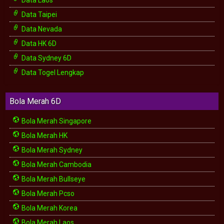
Data Laos
Data Taipei
Data Nevada
Data HK 6D
Data Sydney 6D
Data Togel Lengkap
Bola Merah 6D
Bola Merah Singapore
Bola Merah HK
Bola Merah Sydney
Bola Merah Cambodia
Bola Merah Bullseye
Bola Merah Pcso
Bola Merah Korea
Bola Merah Laos