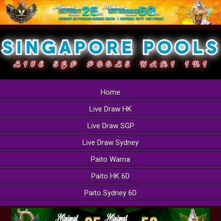
Home
Live Draw HK
Live Draw SGP
Live Draw Sydney
Paito Warna
Paito HK 6D
Paito Sydney 6D