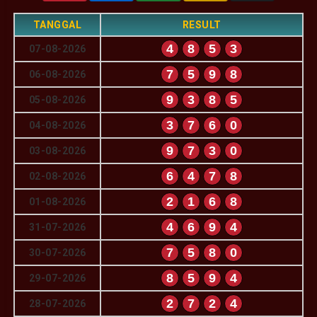
TANGGAL
RESULT
4
8
5
3
07-08-2026
7
5
9
8
06-08-2026
9
3
8
5
05-08-2026
3
7
6
0
04-08-2026
9
7
3
0
03-08-2026
6
4
7
8
02-08-2026
2
1
6
8
01-08-2026
4
6
9
4
31-07-2026
7
5
8
0
30-07-2026
8
5
9
4
29-07-2026
2
7
2
4
28-07-2026