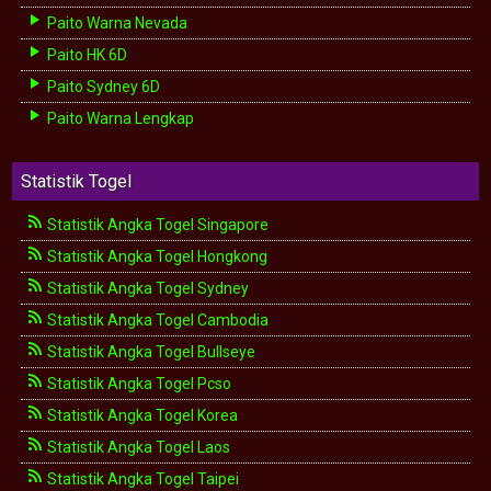
Paito Warna Nevada
Paito HK 6D
Paito Sydney 6D
Paito Warna Lengkap
Statistik Togel
Statistik Angka Togel Singapore
Statistik Angka Togel Hongkong
Statistik Angka Togel Sydney
Statistik Angka Togel Cambodia
Statistik Angka Togel Bullseye
Statistik Angka Togel Pcso
Statistik Angka Togel Korea
Statistik Angka Togel Laos
Statistik Angka Togel Taipei