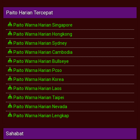
Paito Harian Tercepat
Paito Warna Harian Singapore
Paito Warna Harian Hongkong
Paito Warna Harian Sydney
Paito Warna Harian Cambodia
Paito Warna Harian Bullseye
Paito Warna Harian Pcso
Paito Warna Harian Korea
Paito Warna Harian Laos
Paito Warna Harian Taipei
Paito Warna Harian Nevada
Paito Warna Harian Lengkap
Sahabat