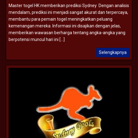
Master togel HK memberikan prediksi Sydney Dengan analisis
mendalam, prediksi ini menjadi sangat akurat dan terpercaya,
membantu para pemain togel meningkatkan peluang
kemenangan mereka. Informasi ini disajikan dengan jelas,
memberikan wawasan berharga tentang angka-angka yang
berpotensi muncul hari ini [...]
Selengkapnya