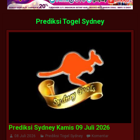
Prediksi Togel Sydney
Prediksi Sydney Kamis 09 Juli 2026
08 Juli 2026
Prediksi Togel Sydney
Komentar