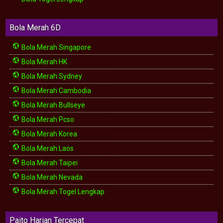
Bola Merah 6D
Bola Merah Singapore
Bola Merah HK
Bola Merah Sydney
Bola Merah Cambodia
Bola Merah Bullseye
Bola Merah Pcso
Bola Merah Korea
Bola Merah Laos
Bola Merah Taipei
Bola Merah Nevada
Bola Merah Togel Lengkap
Paito Harian Tercepat