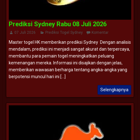
Prediksi Sydney Rabu 08 Juli 2026
07 Juli 2026
Prediksi Togel Sydney
Komentar
Master togel HK memberikan prediksi Sydney Dengan analisis
mendalam, prediksi ini menjadi sangat akurat dan terpercaya,
membantu para pemain togel meningkatkan peluang
kemenangan mereka. Informasi ini disajikan dengan jelas,
memberikan wawasan berharga tentang angka-angka yang
berpotensi muncul hari ini [...]
Selengkapnya