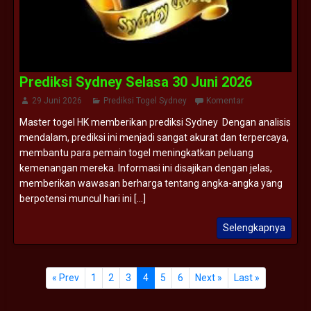
Prediksi Sydney Selasa 30 Juni 2026
29 Juni 2026
Prediksi Togel Sydney
Komentar
Master togel HK memberikan prediksi Sydney Dengan analisis
mendalam, prediksi ini menjadi sangat akurat dan terpercaya,
membantu para pemain togel meningkatkan peluang
kemenangan mereka. Informasi ini disajikan dengan jelas,
memberikan wawasan berharga tentang angka-angka yang
berpotensi muncul hari ini [...]
Selengkapnya
« Prev
1
2
3
4
5
6
Next »
Last »