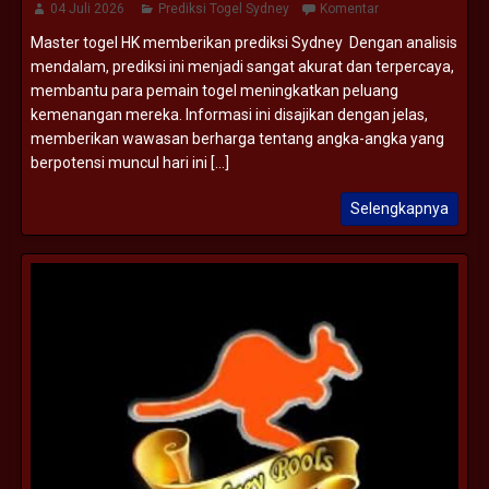
04 Juli 2026
Prediksi Togel Sydney
Komentar
Master togel HK memberikan prediksi Sydney Dengan analisis
mendalam, prediksi ini menjadi sangat akurat dan terpercaya,
membantu para pemain togel meningkatkan peluang
kemenangan mereka. Informasi ini disajikan dengan jelas,
memberikan wawasan berharga tentang angka-angka yang
berpotensi muncul hari ini [...]
Selengkapnya